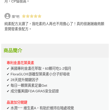
月，CP值很高。
陳*明
純素配方太讚了，我吃素的人再也不用擔心了！真的很謝謝廠商願
意開發素食配方。
商品簡介
專利金盞花葉黃素
✔ 美國專利金盞花萃取，60顆可吃1-2個月
✔ FloraGLO®游離型葉黃素小分子好吸收
✔ 28天提升關鍵因子
✔ 每日一顆葉黃素足量Get
✔ 成分獲美國FDA GRAS安全認證
晶澈加分關鍵
✔ 水潤⁺⁺⁺ 維生素A，有助於維持在暗處視覺