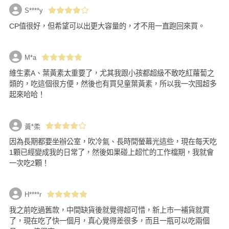
S****y
CP值很好，但希望可以出更大容量的，才不用一直跑回來買。
M*a
維生素A、葉黃素太重要了，尤其我跟小孩都超級不敢吃紅蘿蔔之
類的，吃這個很方便，然後也有買兒童葉黃素，所以我一次囤超多
起來哈哈！
黃*柔
因為長期都要坐辦公室，吹冷氣、長時間螢幕光這些，現在每天吃
1顆已經變成我的日常了，然後如果碰上超忙的工作檔期，我就會
一次吃2顆！
H****r
我之前吃過舊款，中間缺貨後就覺得超可惜，新上市一補貨就買
了，現在吃了快一個月，真心覺得差很多，而且一瓶可以吃兩個