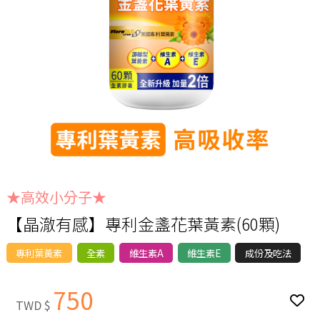
★高效小分子★
【晶澈有感】專利金盞花葉黃素(60顆)
專利葉黃素
全素
維生素A
維生素E
成份及吃法
750
TWD $