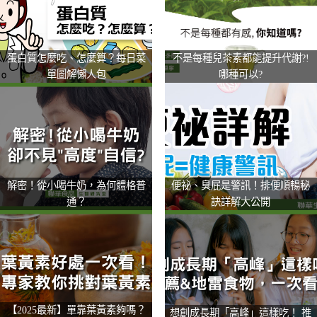
蛋白質怎麼吃、怎麼算？每日菜
不是每種兒茶素都能提升代謝?!
單圖解懶人包
哪種可以?
解密！從小喝牛奶，為何體格普
便祕、臭屁是警訊！排便順暢秘
通？
訣詳解大公開
【2025最新】單靠葉黃素夠嗎？
想創成長期「高峰」這樣吃！ 推