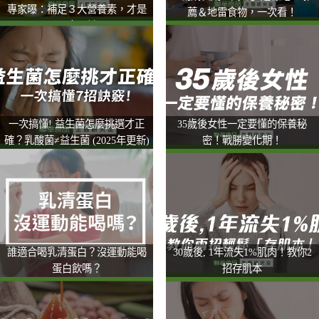
專家曝：補足３大營養素，才是
薦＆地雷食物，一次看！
晶亮關鍵
一次搞懂! 益生菌怎麼挑選才正
35歲後女性一定要懂的保養秘
確？乳酸菌≠益生菌 (2025年更新)
密！戰勝變化期！
誰適合喝乳清蛋白？沒運動能喝
30歲後, 1年流失1%肌肉！教你2
蛋白飲嗎？
招存肌本