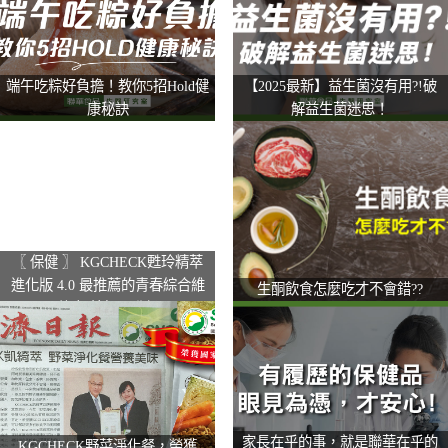
端午吃粽好負擔！教你5招Hold健
【2025最新】益生菌沒有用?!破
康秘訣
解益生菌迷思！
〖 保健 〗 KGCHECK甦玲精萃
進化版 4.0 最推薦的青春綜合維
生酮飲食怎麼吃才不會錯??
他命 美顏更升級
家長在乎的事，就是聯華在乎的
KGCHECK野菜淨化餐，榮獲