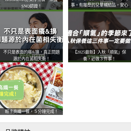
事。有履歷的兒童補給品，安心
SNQ認證！
看得見！
不只是表面的癢&擤，真正問題
【2025最新】入秋「順氣」保
源於內在菌相失衡！
養，必做３件事！
輕卡高纖一餐，５分鐘完成！