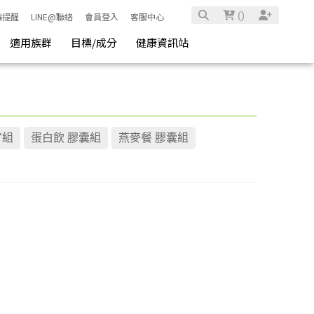
(
)
騙提醒
LINE@聯絡
會員登入
客服中心
適用族群
目標/成分
健康資訊站
Y組
蛋白飲 膠囊組
燕麥餐 膠囊組