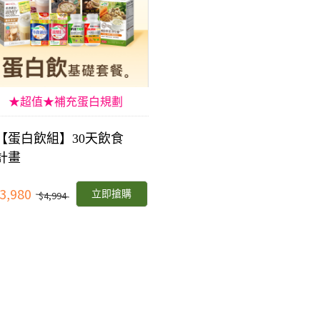
★超值★補充蛋白規劃
【蛋白飲組】30天飲食
計畫
3,980
立即搶購
$4,994