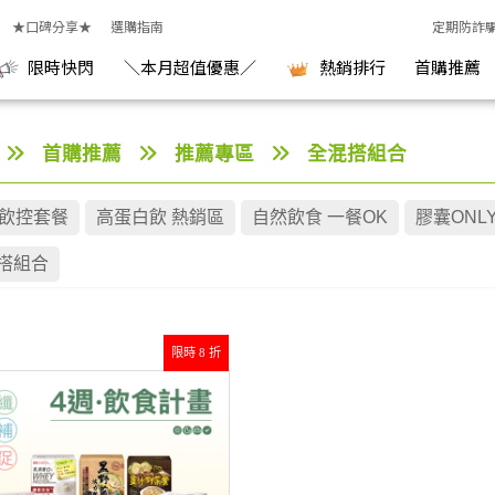
★口碑分享★
選購指南
定期防詐
限時快閃
＼本月超值優惠／
熱銷排行
首購推薦
首購推薦
推薦專區
全混搭組合
天飲控套餐
高蛋白飲 熱銷區
自然飲食 一餐OK
膠囊ONL
搭組合
限時 8 折