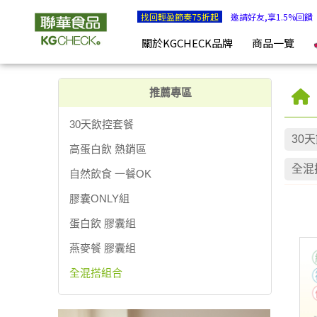
全混搭組合 | KGCHECK聯華食品生醫研究室
找回輕盈節奏75折起
邀請好友,享1.5%回饋
關於KGCHECK品牌
商品一覽
推薦專區
30天飲控套餐
30
高蛋白飲 熱銷區
全混
自然飲食 一餐OK
膠囊ONLY組
蛋白飲 膠囊組
燕麥餐 膠囊組
全混搭組合