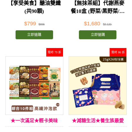
【享受美食】醣油雙纖
【無抹茶組】代謝燕麥
(共90顆)
餐10盒 (野菜/黑野菜/薑
汁/紅豆薏仁/南瓜)
$799
$1,680
$898
$2,120
立即搶購
立即搶購
限時 79 折
限時 86 折
★一次滿足★輕卡美味
★減糖生活★養生族最愛