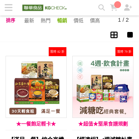
控制熱量 | KGCHECK聯華食品生醫研究室
1 / 2
排序
最新
熱門
暢銷
價低
價高
限時 82 折
限時 79 折
★一餐飽足輕卡★
★超值★堅果食譜規劃