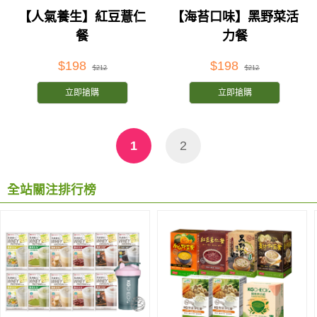
【人氣養生】紅豆薏仁
【海苔口味】黑野菜活
餐
力餐
$198
$198
$212
$212
立即搶購
立即搶購
1
2
全站關注排行榜