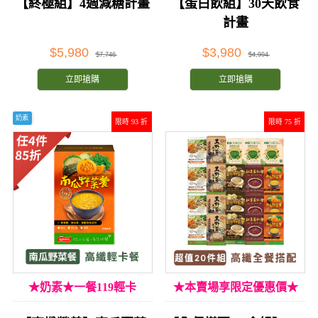
【終極組】4週減糖計畫
【蛋白飲組】30天飲食
計畫
$5,980
$3,980
$7,746
$4,994
立即搶購
立即搶購
奶素
限時 93 折
限時 75 折
★奶素★一餐119輕卡
★本賣場享限定優惠價★