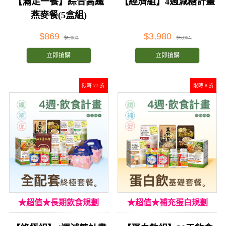
【滿足一餐】綜合高纖
【經濟組】4週減糖計畫
燕麥餐(5盒組)
$869
$3,980
$1,060
$5,064
立即搶購
立即搶購
限時 77 折
限時 8 折
★超值★長期飲食規劃
★超值★補充蛋白規劃