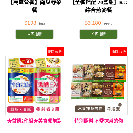
【高纖營養】南瓜野菜
【全餐搭配 20盒組】KG
餐
綜合燕麥餐
$198
$3,180
$212
$4,240
立即搶購
立即搶購
限時 89 折
限時 79 折
★首購2件組★美食餐前對
特別照料 不愛抹茶的你
策