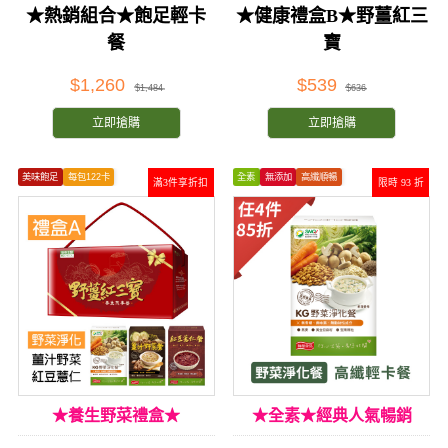
★熱銷組合★飽足輕卡
★健康禮盒B★野薑紅三
餐
寶
$1,260
$539
$1,484
$636
立即搶購
立即搶購
美味飽足
每包122卡
全素
無添加
高纖順暢
滿3件享折扣
限時 93 折
★養生野菜禮盒★
★全素★經典人氣暢銷