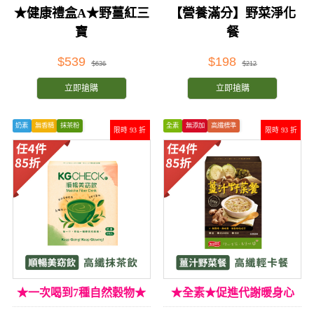
★健康禮盒A★野薑紅三
【營養滿分】野菜淨化
寶
餐
$539
$198
$636
$212
立即搶購
立即搶購
奶素
無香精
抹茶粉
全素
無添加
高纖標準
限時 93 折
限時 93 折
★一次喝到7種自然穀物★
★全素★促進代謝暖身心