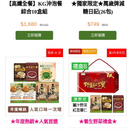
【高纖全餐】KG沖泡餐
★獨家限定★萬歲牌減
綜合10盒組
糖日記(26包)
$1,680
$749
$2,120
$870
立即搶購
立即搶購
美味飽足
每包122卡
限時 85 折
滿3件享折扣
★年度熱銷★人氣首選
★養生野菜禮盒★