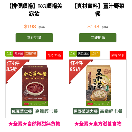
【排便順暢】KG順暢美
【真材實料】薑汁野菜
窈飲
餐
$198
$198
$212
$212
立即搶購
立即搶購
全素
無添加
高纖順暢
全素
黑色蔬菜
108卡
限時 93 折
限時 93 折
★全素★自然微甜無負擔
★全素★東方滋養食物