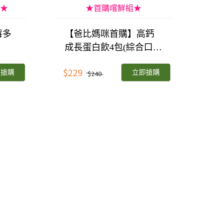
★
★首購嚐鮮組★
莓多
【爸比媽咪首購】高鈣
成長蛋白飲4包(綜合口
味)
$229
即搶購
立即搶購
$240