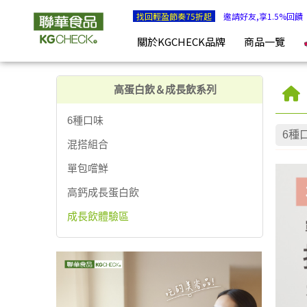
成長飲體驗區 | KGCHECK聯華食品生醫研究室
找回輕盈節奏75折起
邀請好友,享1.5%回饋
關於KGCHECK品牌
商品一覽
高蛋白飲＆成長飲系列
6種口味
6種
混搭組合
單包嚐鮮
高鈣成長蛋白飲
成長飲體驗區