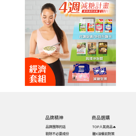
品牌精神
商品選購
品牌團隊的話
TOP人氣商品🔥
剔除不必要成份
醣X油餐前對策