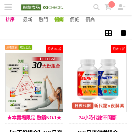
紅豆 x 紫花苜蓿 | KGCHECK聯華食品生醫研究室
排序
最新
熱門
暢銷
價低
價高
膠囊非素
成份全素
限時 84 折
限時 9 折
★本賣場限定 熱銷NO.1★
24小時代謝不間斷