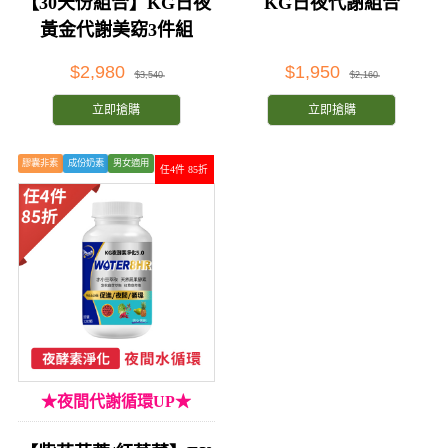
【30天份組合】KG日夜
KG日夜代謝組合
黃金代謝美窈3件組
$2,980
$1,950
$3,540
$2,160
立即搶購
立即搶購
膠囊非素
成份奶素
男女適用
任4件 85折
★夜間代謝循環UP★