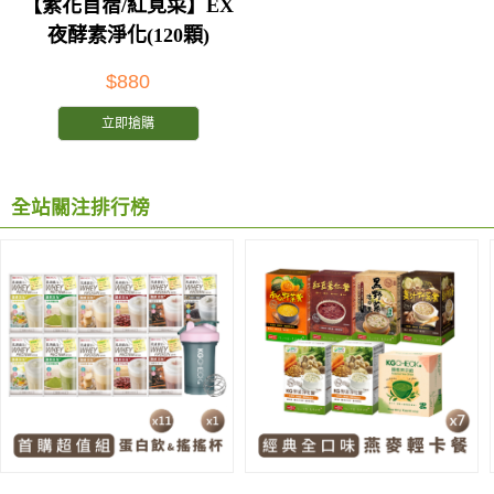
【紫花苜蓿/紅莧菜】EX
夜酵素淨化(120顆)
$880
立即搶購
全站關注排行榜