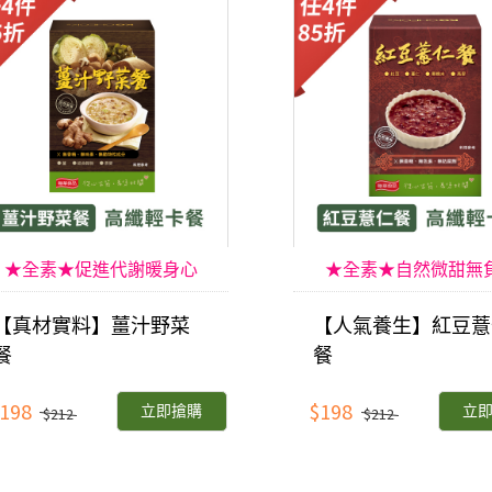
★全素★促進代謝暖身心
★全素★自然微甜無
【真材實料】薑汁野菜
【人氣養生】紅豆薏
餐
餐
198
$198
立即搶購
立
$212
$212