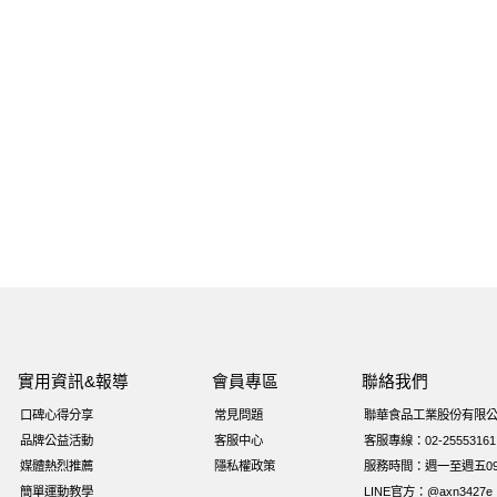
實用資訊&報導
會員專區
聯絡我們
口碑心得分享
常見問題
聯華食品工業股份有限
品牌公益活動
客服中心
客服專線：02-25553161
媒體熱烈推薦
隱私權政策
服務時間：週一至週五09:0
簡單運動教學
LINE官方：@axn3427e