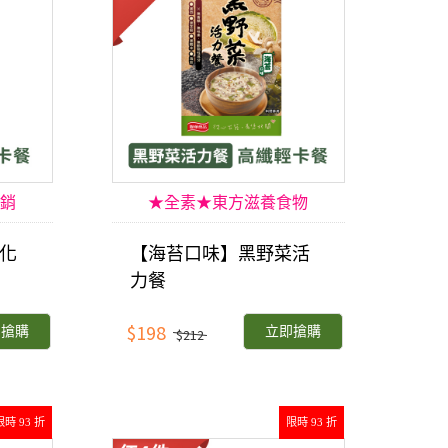
銷
★全素★東方滋養食物
化
【海苔口味】黑野菜活
力餐
$198
即搶購
立即搶購
$212
限時 93 折
限時 93 折