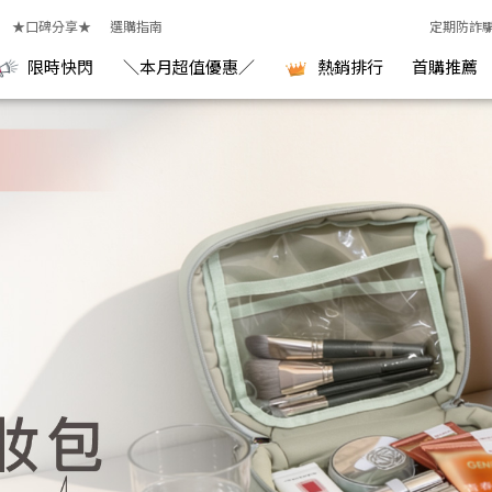
★口碑分享★
選購指南
定期防詐
限時快閃
＼本月超值優惠／
熱銷排行
首購推薦