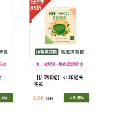
負擔
★一次喝到7種自然穀物★
仁
【排便順暢】KG順暢美
窈飲
$198
即搶購
立即搶購
$212