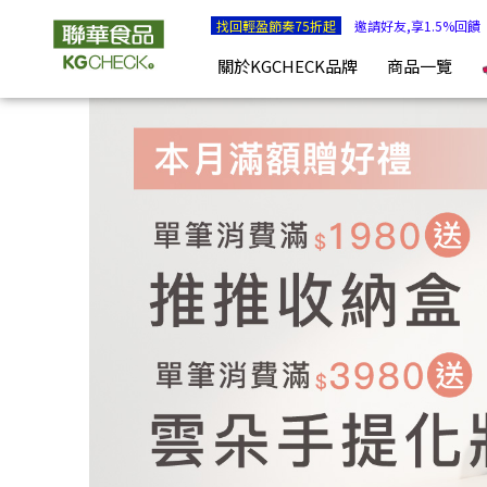
沖泡燕麥餐任4件85折 | KGCHECK聯華食品生醫研究室
找回輕盈節奏75折起
邀請好友,享1.5%回饋
關於KGCHECK品牌
商品一覽