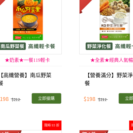
★奶素★一餐119輕卡
★全素★經典人氣暢
【高纖營養】南瓜野菜
【營養滿分】野菜淨
餐
餐
198
$198
立即搶購
立
$212
$212
限時 93 折