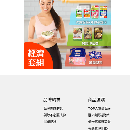
品牌精神
商品選購
品牌團隊的話
TOP人氣商品🔥
剔除不必要成份
醣X油餐前對策
得獎紀錄
低卡高纖野菜餐
夜酵素淨化EX