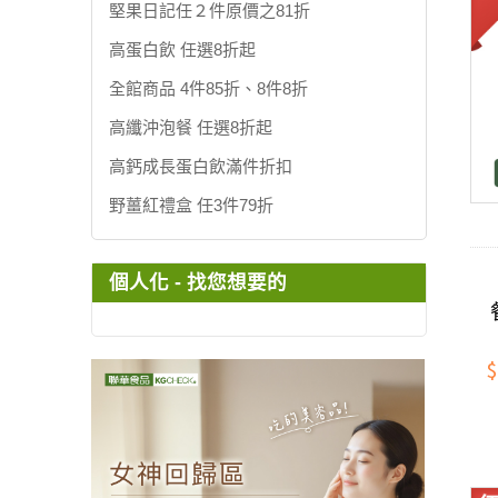
堅果日記任２件原價之81折
高蛋白飲 任選8折起
全館商品 4件85折、8件8折
高纖沖泡餐 任選8折起
高鈣成長蛋白飲滿件折扣
野薑紅禮盒 任3件79折
個人化 - 找您想要的
$