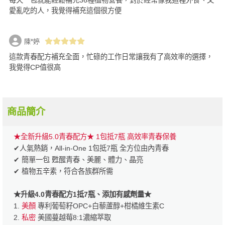
愛亂吃的人，我覺得補充這個很方便
陳*婷
這款青春配方補充全面，忙碌的工作日常讓我有了高效率的選擇，
我覺得CP值很高
商品簡介
★全新升級5.0青春配方★ 1包抵7瓶 高效率青春保養
✔人氣熱銷，All-in-One 1包抵7瓶 全方位由內青春
✔ 簡單一包 甦醒青春、美麗、體力、晶亮
✔ 植物五辛素，符合各族群所需
★升級4.0青春配方1抵7瓶、添加有感劑量★
1.
美顏
專利葡萄籽OPC+白藜蘆醇+柑橘維生素C
2.
私密
美國蔓越莓8:1濃縮萃取