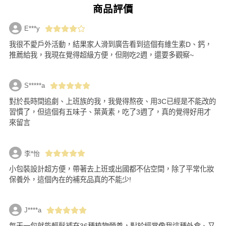
商品評價
E***y
我很不愛戶外活動，結果家人滑到廣告看到這個有維生素D、鈣，
推薦給我，我現在覺得超級方便，但剛吃2週，還要多觀察~
S*****a
對於長時間追劇、上班族的我，我覺得熬夜、用3C已經是不能改的
習慣了，但這個有五味子、葉黃素，吃了3週了，真的覺得好用才
來留言
李*怡
小包裝設計超方便，帶著去上班或出國都不佔空間，除了平常化妝
保養外，這個內在的補充品真的不能少!
J****a
每天一包就能輕鬆補充36種植物營養，對於經常像我這種外食、又