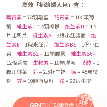
高效「補給懶人包」含：
葉黃素
= 78顆雞蛋
花青素
= 100顆葡
萄
維生素C
= 4顆檸檬
維生素D
= 4.5
片起司片
維生素A
= 3根小紅蘿蔔
維
生素E
= 1碗米胚芽
維生素B1
= 1份小白
菜
維生素B2
= 12顆腰果
維生素B6
=
12條番薯
生物素
= 18顆洋蔥
葉酸
= 1
顆花椰菜
鈣
= 2.5杯牛奶
鐵
= 45顆櫻
桃
鋅
= 10顆南瓜籽
鎂
= 22片牛排