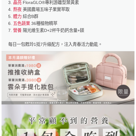
3.
晶亮
FloraGLO®專利游離型葉黃素
4.
熬夜
美國農場五味子果實萃取
5.
體力
綜合B群
6.
五色蔬果
36種植物精萃
7.
營養
陽光維生素D+2杯牛奶鈣含量+鎂
每日一包甦玲1抵7升級配方，注入青春活力動能。