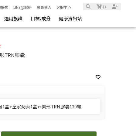
(
)
騙提醒
LINE@聯絡
會員登入
客服中心
適用族群
目標/成分
健康資訊站
★
形TRN膠囊
1盒+皇家奶茶1盒)+美形TRN膠囊120顆