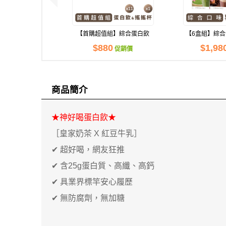
【首購超值組】綜合蛋白飲
【6盒組】綜
+搖搖杯
白
$880
$1,98
促銷價
商品簡介
★神好喝蛋白飲★
［皇家奶茶 X 紅豆牛乳］
✔ 超好喝，網友狂推
✔ 含25g蛋白質、高纖、高鈣
✔ 具業界標竿安心履歷
✔ 無防腐劑，無加糖
現貨足量供應