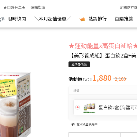
食品生醫研究室
★口碑分享★
選購指南
定期防詐
限時快閃
＼本月超值優惠／
熱銷排行
首購推薦
★運動能量x高蛋白補給
【美形養成組】蛋白飲2盒+美
成份及吃法
1,880
活動價
2,180
TWD $
規格
蛋白飲2盒(海鹽可可
現貨足量供應中！