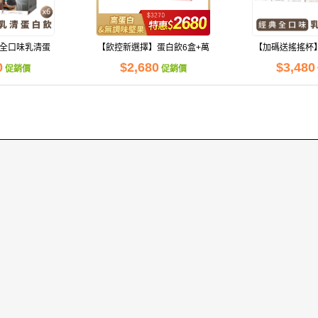
合全口味乳清蛋
【飲控新選擇】蛋白飲6盒+萬
【加碼送搖搖杯
飲
歲牌能量堅果1盒
乳清蛋
0
$2,680
$3,480
促銷價
促銷價
中！