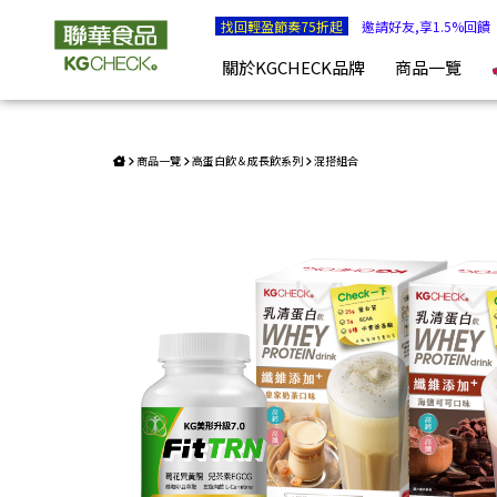
【美形養成組】蛋白飲2盒+美形TRN膠囊 | KGCHECK聯華
找回輕盈節奏75折起
邀請好友,享1.5%回饋
關於KGCHECK品牌
商品一覽
商品一覽
高蛋白飲＆成長飲系列
混搭組合