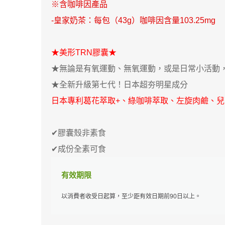
※含咖啡因產品
返回
-皇家奶茶：每包（43g）咖啡因含量103.25mg
★美形TRN膠囊★
★無論是有氧運動、無氧運動，或是日常小活動
★全新升級第七代！日本超夯明星成分
日本專利葛花萃取+、綠咖啡萃取、左旋肉鹼、兒
✔膠囊殼非素食
✔成份全素可食
有效期限
以消費者收受日起算，至少距有效日期前90日以上。