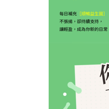
每日補充
［順暢益生菌］
不張揚，卻持續支持，
讓輕盈，成為你新的日常