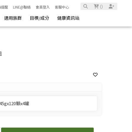
(
)
騙提醒
LINE@聯絡
會員登入
客服中心
適用族群
目標/成分
健康資訊站
組
5gx120顆x4罐