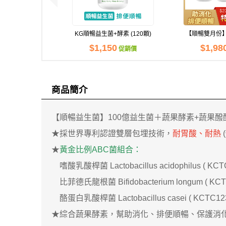
KG順暢益生菌+酵素 (120顆)
【順暢雙月份
瓶
$1,150
$1,98
促銷價
商品簡介
【順暢益生菌】100億益生菌＋蔬果酵素+蔬果醱
★採世界專利認證雙層包埋技術，
耐胃酸、耐熱
★
黃金比例ABC菌組合：
嗜酸乳酸桿菌 Lactobacillus acidophilus ( KCT
比菲德氏龍根菌 Bifidobacterium longum ( KCT
酪蛋白乳酸桿菌 Lactobacillus casei ( KCTC123
現貨足
★綜合蔬果酵素，幫助消化、排便順暢、保護消