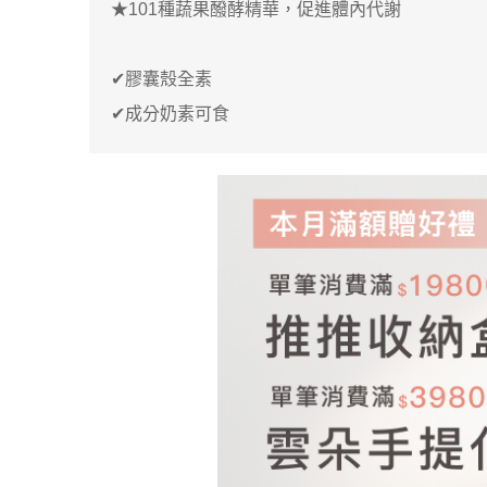
★101種蔬果醱酵精華，促進體內代謝
返回
✔膠囊殼全素
✔成分奶素可食