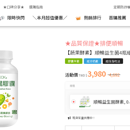
室
★口碑分享★
選購指南
定期防詐
限時快閃
＼本月超值優惠／
熱銷排行
首購推薦
★品質保證★排便順暢
【蔬果酵素】順暢益生菌4瓶
膠囊全素
成分奶素
成份及吃法
3,980
活動價
4,692
TWD $
規格
順暢益生菌酵素, 0.4
現貨足量供應中！