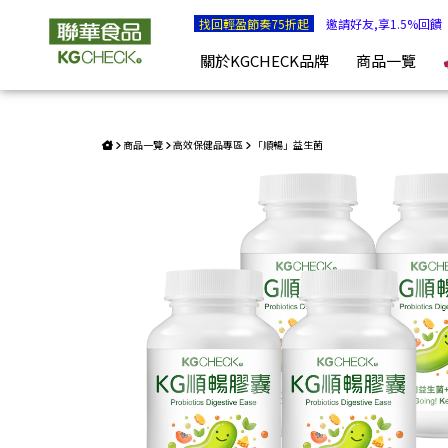
【蔬果酵素】順暢益生菌4瓶組 | KGCHECK聯華食品生醫研究
找回輕盈節奏75折起
邀請好友,享1.5%回饋
關於KGCHECK品牌
商品一覽
商品一覽
高效保健品專區
「順暢」益生菌