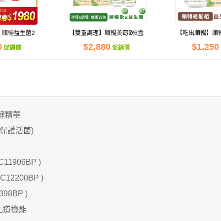
】順暢益生菌2
【雙重調理】順暢美窈飲6盒
【吃出順暢】順
組
＋順暢益生菌2瓶
＋抹茶美
0
$2,880
$1,250
促銷價
促銷價
酵精華
(保護活菌)
C11906BP )
C12200BP )
98BP )
量供應中！
化道機能