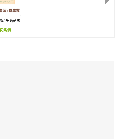
暢益生菌酵素
窈飲
促銷價