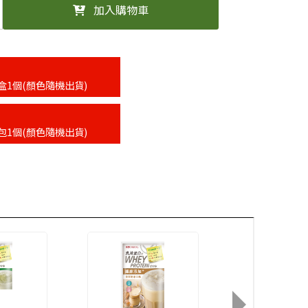
加入購物車
盒1個(顏色隨機出貨)
包1個(顏色隨機出貨)
乳清蛋白飲-紅
(43g)
$65