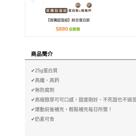
【首購超值組】綜合蛋白飲
+搖搖杯
$880
促銷價
商品簡介
✔25g蛋白質
✔高纖、高鈣
✔無防腐劑
✔高級醇厚可可口感，甜度剛好、不死甜也不過
✔運動前後補充，輕鬆補充每日所需！
✔奶素可食
現貨足