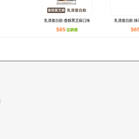
乳清蛋白飲-香醇黑芝麻口味
乳清蛋白飲-抹
(41g)
(43g
$65
$6
促銷價
苦
量供應中！