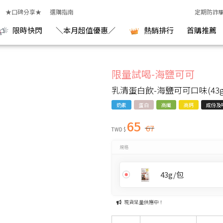
室
★口碑分享★
選購指南
定期防詐
限時快閃
＼本月超值優惠／
熱銷排行
首購推薦
限量試喝-海鹽可可
乳清蛋白飲-海鹽可可口味(43g
奶素
蛋白
高纖
高鈣
成份及
65
67
TWD $
規格
43g/包
現貨足量供應中！