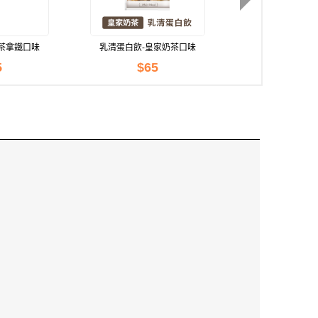
茶拿鐵口味
乳清蛋白飲-皇家奶茶口味
)
(43g)
5
$65