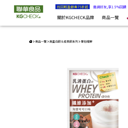
乳清蛋白飲-海鹽可可口味(43g) | KGCHECK聯華食品生醫研究
找回輕盈節奏75折起
邀請好友,享1.5%回饋
關於KGCHECK品牌
商品一覽
商品一覽
高蛋白飲＆成長飲系列
單包嚐鮮