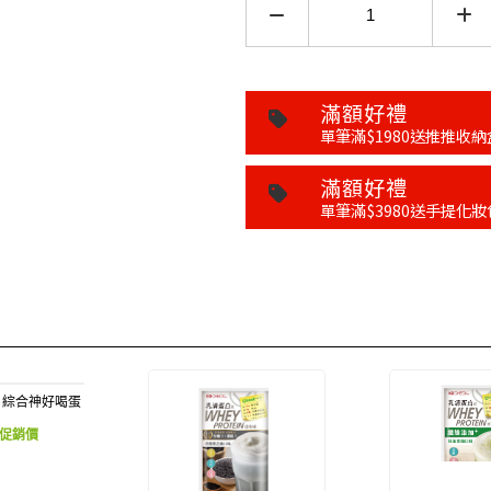
滿額好禮
單筆滿$1980送推推收納
滿額好禮
單筆滿$3980送手提化妝
】綜合神好喝蛋
飲
促銷價