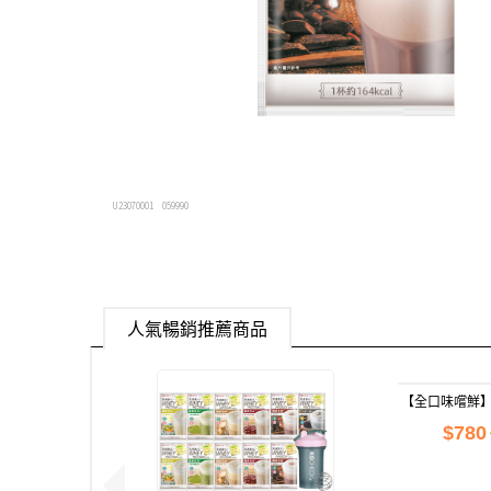
U23070001
059990
人氣暢銷推薦商品
【全口味嚐鮮
白
$780