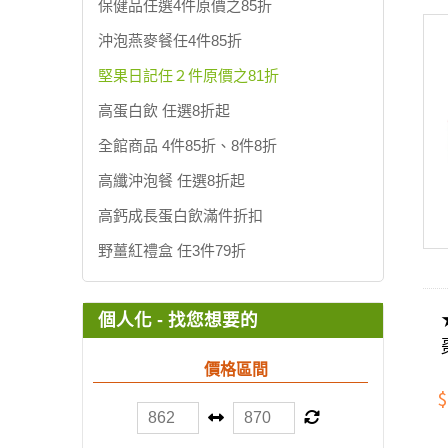
保健品任選4件原價之85折
沖泡燕麥餐任4件85折
堅果日記任２件原價之81折
高蛋白飲 任選8折起
全館商品 4件85折、8件8折
高纖沖泡餐 任選8折起
高鈣成長蛋白飲滿件折扣
野薑紅禮盒 任3件79折
個人化 - 找您想要的
價格區間
$