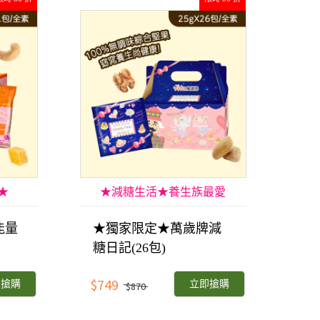
★
★減糖生活★養生族最愛
能量
★獨家限定★萬歲牌減
糖日記(26包)
$749
即搶購
立即搶購
$870