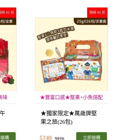
限時 86 折
限時 86 折
美味
★豐富口感★堅果+小魚搭配
午
★獨家限定★萬歲牌堅
果之旅(26包)
$749
即搶購
立即搶購
$870