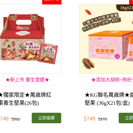
★新上市 養生首選★
★添加大胡桃+枸杞
★獨家限定★萬歲牌紅
★KG聯名萬歲牌★
棗養生堅果(26包)
堅果 (36gX21包/盒)
749
$749
立即搶購
立
$862
$870