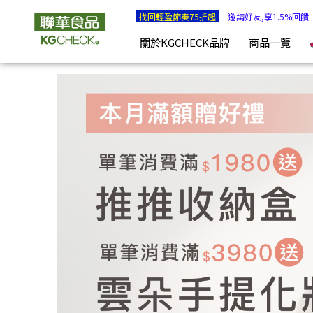
堅果日記任２件原價之81折 | KGCHECK聯華食品生醫研究室
找回輕盈節奏75折起
邀請好友,享1.5%回饋
關於KGCHECK品牌
商品一覽