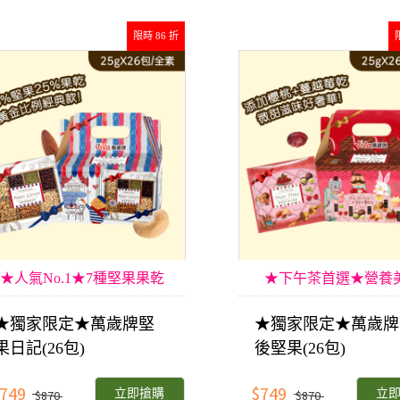
限時 86 折
★人氣No.1★7種堅果果乾
★下午茶首選★營養
★獨家限定★萬歲牌堅
★獨家限定★萬歲牌
果日記(26包)
後堅果(26包)
749
$749
立即搶購
立
$870
$870