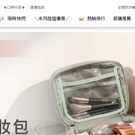
★口碑分享★
選購指南
定期防詐
限時快閃
＼本月超值優惠／
熱銷排行
首購推薦