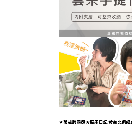
★萬歲牌嚴選★堅果日記 黃金比例經