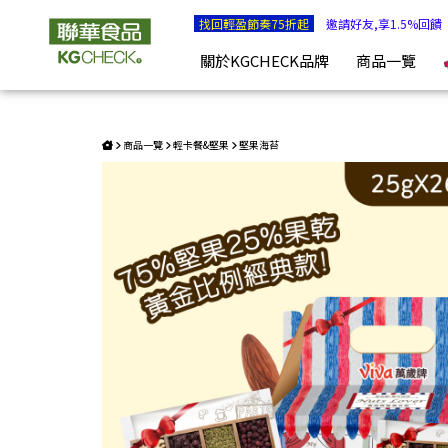
★獨家限定★萬歲牌堅果日記(26包) | KGCHECK聯華食品生
找回輕盈節奏75折起
邀請好友,享1.5%回饋
關於KGCHECK品牌
商品一覽
商品一覽
輕卡餐&堅果
堅果海苔