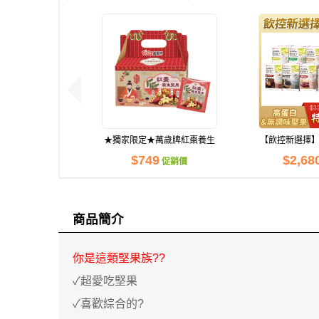
★獨家限定★萬歲牌紅棗養生
【飲控新選擇】
堅果(26包)
歲牌能量
$749
$2,68
促銷價
商品簡介
你是這類堅果族??
✓超愛吃堅果
貼心提
2 件以
✓喜歡綜合的?
現貨足