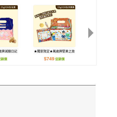
歲牌減糖日記
★獨家限定★萬歲牌堅果之旅
★獨家限定★萬歲
)
(26包)
(26包)
$749
$749
促銷價
促銷價
促