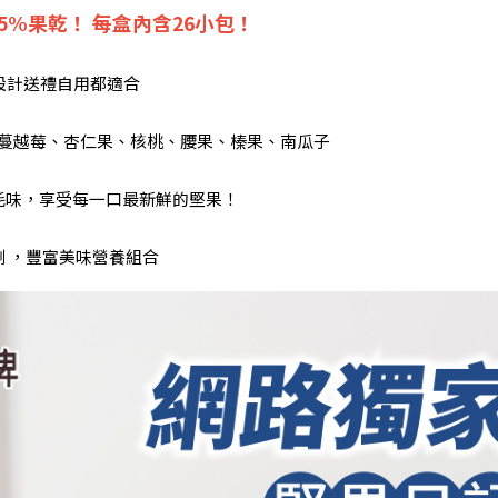
25%果乾！ 每盒內含26小包！
設計送禮自用都適合
、蔓越莓、杏仁果、核桃、腰果、榛果、南瓜子
耗味，享受每一口最新鮮的堅果！
 ，豐富美味營養組合