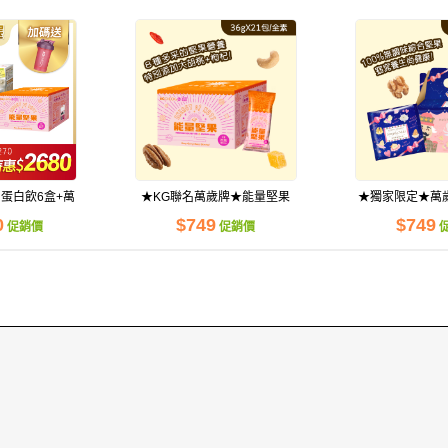
蛋白飲6盒+萬
★KG聯名萬歲牌★能量堅果
★獨家限定★萬
堅果1盒
(36gX21包/盒)
(26包
0
$749
$749
促銷價
促銷價
醒！有效期限：2026/11，可接受再下單。
上每件 $698 元
量供應中！