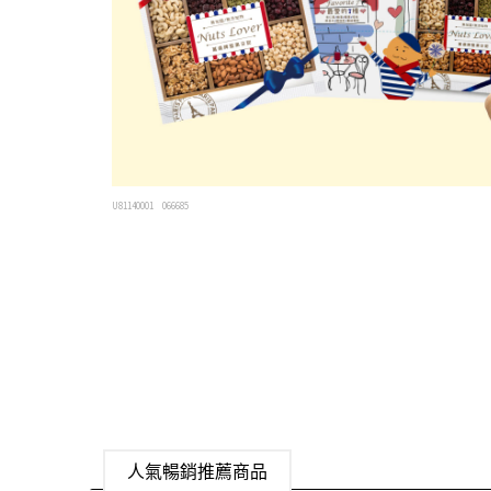
U81140001
066685
人氣暢銷推薦商品