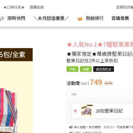
醫研究室
★口碑分享★
選購指南
定期防詐
限時快閃
＼本月超值優惠／
熱銷排行
首購推薦
★人氣No.1★7種堅果果
★獨家限定★萬歲牌堅果日記(2
堅果日記任2件以上享折扣
全素
無鹽
成份及吃法
749
活動價
870
TWD $
規格
26包堅果日記
貼心提醒！有效期限：2026/11，可接受再下
2 件以上每件 $698 元