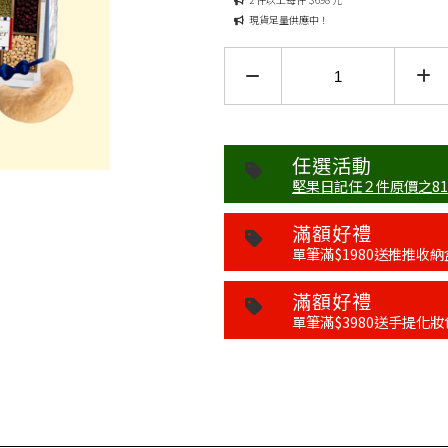
現貨足量供應中！
任選活動
堅果日記任２件原價之81折 (
滿額好禮
單筆滿$1980送推推收納
滿額好禮
單筆滿$3980送手提化妝