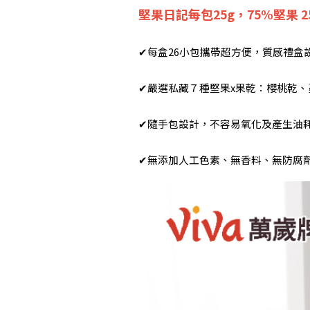
堅果日記每包25g，75%堅果 
✔每盒26小包攜帶超方便，質感禮盒
✔嚴選私藏７種堅果x果乾：櫻桃乾
✔隨手包設計，不容易氧化及產生油
✔無添加人工色素、無香料、無防腐劑