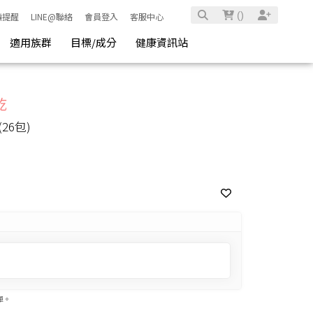
(
)
騙提醒
LINE@聯絡
會員登入
客服中心
適用族群
目標/成分
健康資訊站
乾
6包)
單。