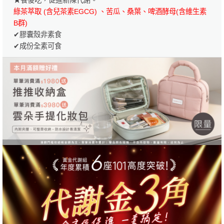
綠茶萃取 (含兒茶素EGCG) 、苦瓜、桑葉、啤酒酵母(含維生素
B群)
✔膠囊殼非素食
✔成份全素可食