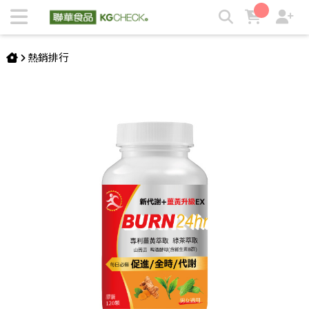
【薑黃/山苦瓜】KG新代謝 (120顆) | KGCHECK聯華食品生醫
研究室
熱銷排行