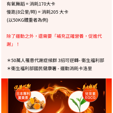
有氧舞蹈 = 消耗170大卡
慢跑(8公里/時) = 消耗205 大卡
(以50KG體重者為例)
除了運動之外，還需要「補充正確營養，促進代
謝」！
＊50萬人罹患代謝症候群 3招可逆轉- 衛生福利部
＊衛生福利部國民健康署 - 運動消耗卡洛里