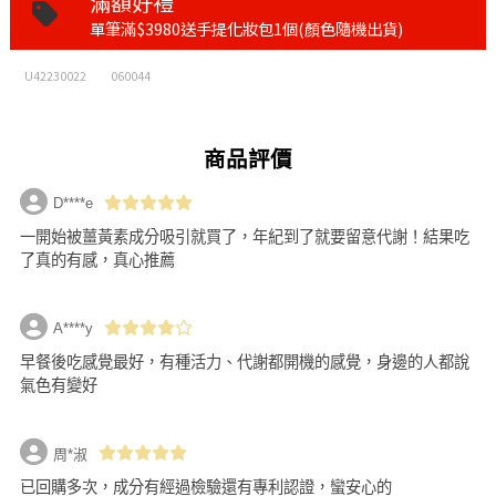
滿額好禮
單筆滿$3980送手提化妝包1個(顏色隨機出貨)
U42230022
060044
商品評價
D****e
一開始被薑黃素成分吸引就買了，年紀到了就要留意代謝！結果吃
了真的有感，真心推薦
A****y
早餐後吃感覺最好，有種活力、代謝都開機的感覺，身邊的人都說
氣色有變好
周*淑
已回購多次，成分有經過檢驗還有專利認證，蠻安心的