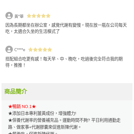
黃*華
因為長期都坐在辦公室，感覺代謝有變慢，現在放一瓶在公司每天
吃，太適合久坐的生活模式了
C****e
搭配組合吃更有感！每天早、中、晚吃，吃過後完全符合我的期
待，推推！
商品簡介
★暢銷 NO.1★
★添加日本專利薑黃成份，增強體力!
★保養代謝率的營養補充品。運動時間不夠? 平日利用通勤走
路、做家事+代謝膠囊來促進新陳代謝。
★餐後吃，促進新陳代謝。