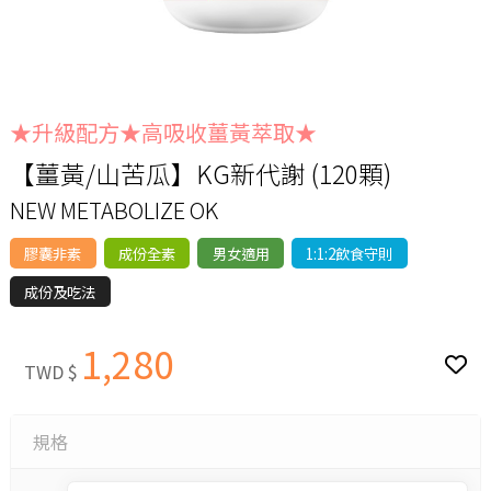
★升級配方★高吸收薑黃萃取★
【薑黃/山苦瓜】KG新代謝 (120顆)
NEW METABOLIZE OK
膠囊非素
成份全素
男女適用
1:1:2飲食守則
成份及吃法
1,280
TWD $
規格