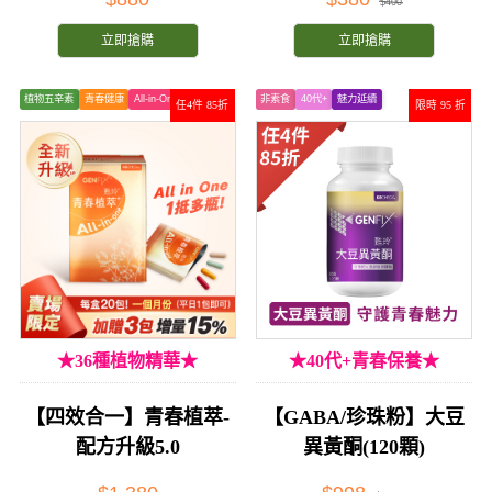
$400
立即搶購
立即搶購
植物五辛素
青春健康
All-in-One
非素食
40代+
魅力延續
任4件 85折
限時 95 折
★36種植物精華★
★40代+青春保養★
【四效合一】青春植萃-
【GABA/珍珠粉】大豆
配方升級5.0
異黃酮(120顆)