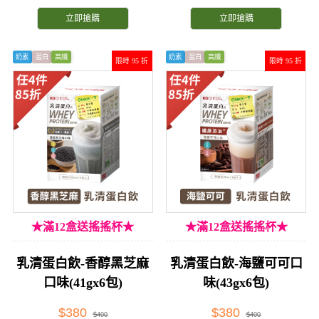
立即搶購
立即搶購
奶素
蛋白
高纖
奶素
蛋白
高纖
限時 95 折
限時 95 折
★滿12盒送搖搖杯★
★滿12盒送搖搖杯★
乳清蛋白飲-香醇黑芝麻
乳清蛋白飲-海鹽可可口
口味(41gx6包)
味(43gx6包)
$380
$380
$400
$400