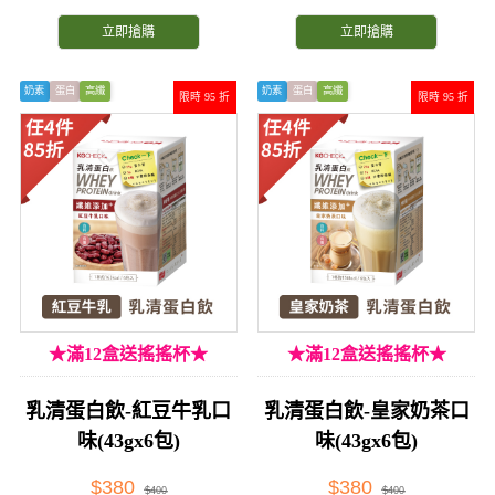
立即搶購
立即搶購
奶素
蛋白
高纖
奶素
蛋白
高纖
限時 95 折
限時 95 折
★滿12盒送搖搖杯★
★滿12盒送搖搖杯★
乳清蛋白飲-紅豆牛乳口
乳清蛋白飲-皇家奶茶口
味(43gx6包)
味(43gx6包)
$380
$380
$400
$400