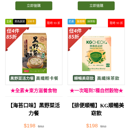
立即搶購
立即搶購
全素
黑色蔬菜
108卡
奶素
無香精
抹茶粉
限時 93 折
限時 93 折
★全素★東方滋養食物
★一次喝到7種自然穀物★
【海苔口味】黑野菜活
【排便順暢】KG順暢美
力餐
窈飲
$198
$198
$212
$212