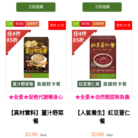
立即搶購
立即搶購
全素
無添加
高纖標準
全素
無添加
高纖順暢
限時 93 折
限時 93 折
★全素★促進代謝暖身心
★全素★自然微甜無負擔
【真材實料】薑汁野菜
【人氣養生】紅豆薏仁
餐
餐
$198
$198
$212
$212