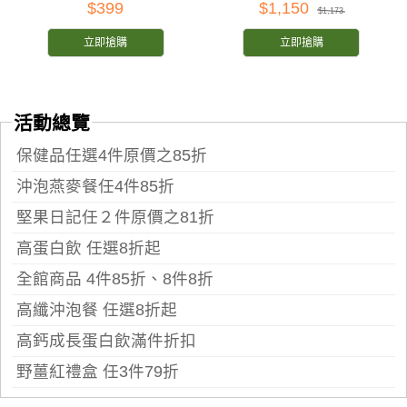
$399
$1,150
$1,173
立即搶購
立即搶購
活動總覽
保健品任選4件原價之85折
沖泡燕麥餐任4件85折
堅果日記任２件原價之81折
高蛋白飲 任選8折起
全館商品 4件85折、8件8折
高纖沖泡餐 任選8折起
高鈣成長蛋白飲滿件折扣
野薑紅禮盒 任3件79折