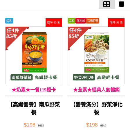
奶素
全素
無添加
高纖順暢
限時 93 折
限時 93 折
★奶素★一餐119輕卡
★全素★經典人氣暢銷
【高纖營養】南瓜野菜
【營養滿分】野菜淨化
餐
餐
$198
$198
$212
$212