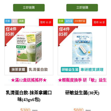
立即搶購
立即搶購
奶素
蛋白
高纖
全素
益生菌
200億好菌
限時 95 折
限時 98 折
★滿12盒送搖搖杯★
★輕鬆度換季 研「敏」益生
菌★
乳清蛋白飲-抹茶拿鐵口
研敏益生菌(30天)
味(43gx6包)
$380
$880
$400
$900