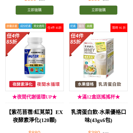
立即搶購
立即搶購
膠囊非素
成份奶素
男女適用
奶素
蛋白
高纖
任4件 85折
限時 95 折
★夜間代謝循環UP★
★滿12盒送搖搖杯★
【紫花苜蓿/紅莧菜】EX
乳清蛋白飲-水果優格口
夜酵素淨化(120顆)
味(43gx6包)
$880
$380