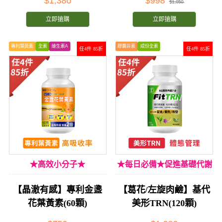
$1,380
$998
$1,050
立即搶購
立即搶購
專利葉黃素
全素
維生素A
膠囊非素
成份全素
任4件 85折
任4件 85折
★高效小分子★
★每日必備★促進基礎代謝
【晶澈有感】專利金盞
【葛花/左旋肉鹼】基代
花葉黃素(60顆)
美形TRN(120顆)