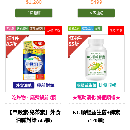
$1,280
$499
立即搶購
立即搶購
非素食
男女適用
常吃油膩外食?
膠囊全素
成分奶素
耐熱
任4件 85折
限時 98 折
吃炸物、麻辣鍋前3顆
★幫助消化 排便順暢★
【甲殼素/兒茶素】外食
KG順暢益生菌+酵素
油膩對策 (45顆)
(120顆)