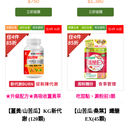
$750
$1,380
立即搶購
立即搶購
膠囊非素
成份全素
男女適用
膠囊全素
成份全素
男女適用
任4件 85折
任4件 85折
★升級配方★高吸收薑黃萃
吃甜點、澱粉前3顆
取★
【薑黃/山苦瓜】KG新代
【山苦瓜/桑葉】纖醣
謝 (120顆)
EX(45顆)