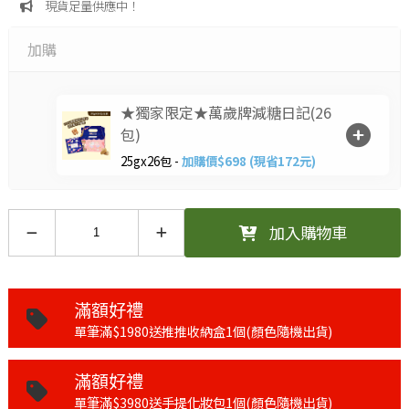
現貨足量供應中！
加購
★獨家限定★萬歲牌減糖日記(26
包)
25gx26包 -
加購價$698 (現省172元)
加入購物車
滿額好禮
單筆滿$1980送推推收納盒1個(顏色隨機出貨)
滿額好禮
單筆滿$3980送手提化妝包1個(顏色隨機出貨)