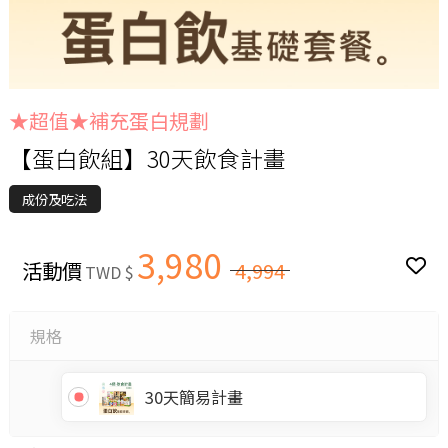
★超值★補充蛋白規劃
【蛋白飲組】30天飲食計畫
成份及吃法
3,980
活動價
4,994
TWD $
規格
30天簡易計畫