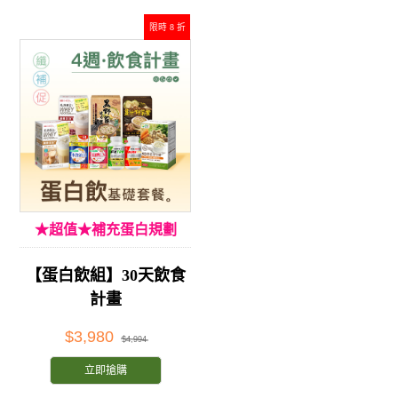
限時 8 折
★超值★補充蛋白規劃
【蛋白飲組】30天飲食
計畫
$3,980
$4,994
立即搶購