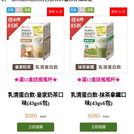
奶素
蛋白
高纖
奶素
蛋白
高纖
限時 95 折
限時 95 折
★滿12盒送搖搖杯★
★滿12盒送搖搖杯★
乳清蛋白飲-皇家奶茶口
乳清蛋白飲-抹茶拿鐵口
味(43gx6包)
味(43gx6包)
$380
$380
$400
$400
立即搶購
立即搶購