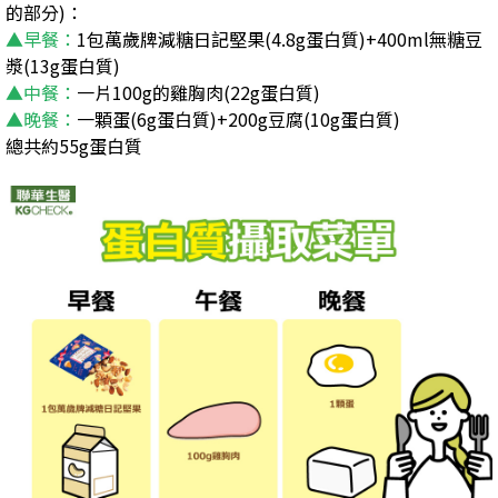
的部分)：
▲早餐：
1包萬歲牌減糖日記堅果(4.8g蛋白質)+400ml無糖豆
漿(13g蛋白質)
▲中餐：
一片
100g
的雞胸肉
(22g蛋白質)
▲晚餐：
一顆蛋(6
g蛋白質
)+200g豆腐
(10g蛋白質)
總共約55g蛋白質