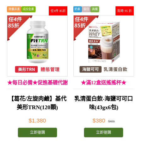
膠囊非素
成份全素
奶素
蛋白
高纖
任4件 85折
限時 95 折
★每日必備★促進基礎代謝
★滿12盒送搖搖杯★
【葛花/左旋肉鹼】基代
乳清蛋白飲-海鹽可可口
美形TRN(120顆)
味(43gx6包)
$1,380
$380
$400
立即搶購
立即搶購