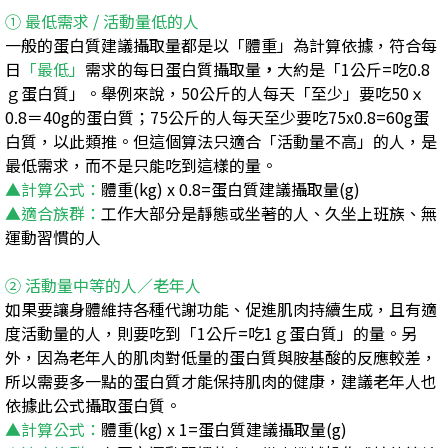
① 最低需求 / 活動量低的人
一般的蛋白質建議攝取量都是以「體重」為計算依據，符合每
日
「最低」
需求的每日蛋白質攝取量
，
大約是「1公斤=吃0.8
ｇ蛋白質」。舉例來說，50公斤的人每天「至少」要吃50ｘ
0.8＝40g的蛋白質；75公斤的人每天至少要吃75x0.8=60g蛋
白質，以此類推。但這個算法只適合「活動量不高」的人，是
最低需求，而不是只能吃到這樣的量。
▲計算公式：
體重(kg) x 0.8=蛋白質建議攝取量(g)
▲適合族群：
工作大部分是靜態或坐著的人、久坐上班族、無
運動習慣的人
② 活動量中等的人／老年人
如果要讓身體維持各種代謝功能、促進肌肉持續生成，且有適
度活動量的人，則要吃到「1公斤=吃1ｇ蛋白質」的量。另
外，因為老年人的肌肉對低量的蛋白質與胺基酸的反應較差，
所以需要多一點的蛋白質才能保持肌肉的健康，建議老年人也
依據此公式攝取蛋白質。
▲計算公式：
體重(kg) x 1=蛋白質建議攝取量(g)