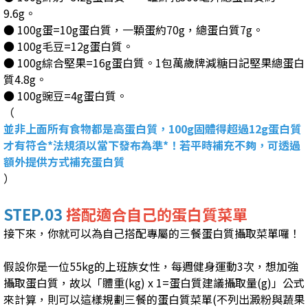
9.6g。
● 100g蛋=10g蛋白質，一顆蛋約70g，總蛋白質7g。
● 100g毛豆=12g蛋白質。
● 100g綜合堅果=16g蛋白質。1包萬歲牌減糖日記堅果總蛋白
質4.8g。
● 100g豌豆=4g蛋白質。
（
並非上面所有食物都是高蛋白質，100g固體得超過12g蛋白質
才有符合*法規須以當下發布為準*！若平時補充不夠，可透過
額外提供方式補充蛋白質
）
STEP.03
搭配適合自己的蛋白質菜單
接下來，你就可以為自己搭配專屬的三餐蛋白質攝取菜單囉！
假設你是一位55kg的上班族女性，每週健身運動3次，想加強
攝取蛋白質，故以「
體重(kg) x 1=蛋白質建議攝取量(g)」公式
來計算，則可以這樣規劃三餐的蛋白質菜單(不列出澱粉與蔬果