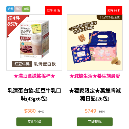
奶素
蛋白
高纖
限時 95 折
限時 86 折
★滿12盒送搖搖杯★
★減糖生活★養生族最愛
乳清蛋白飲-紅豆牛乳口
★獨家限定★萬歲牌減
味(43gx6包)
糖日記(26包)
$380
$749
$400
$870
立即搶購
立即搶購