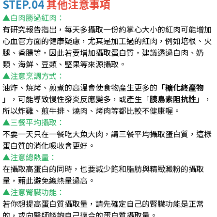
STEP.04
其他注意事項
▲白肉勝過紅肉：
有研究報告指出，每天多攝取一份約掌心大小的紅肉可能增加
心血管方面的健康疑慮，尤其是加工過的紅肉，例如培根、火
腿、香腸等，因此若要增加攝取蛋白質，建議透過白肉
、奶
類、海鮮、豆類、堅果等來源攝取。
▲注意烹調方式：
油炸、燒烤、煎煮的高溫會使食物產生更多的「
糖化終產物
」，可能導致慢性發炎反應變多，或產生「
胰島素阻抗性
」，
所以炸雞、煎牛排、燒肉、烤肉等都比較不健康喔。
▲三餐平均攝取：
不要一天只在一餐吃大魚大肉，請三餐平均攝取蛋白質，這樣
蛋白質的消化吸收會更好。
▲注意總熱量：
在攝取高蛋白的同時，也要
減少飽和脂肪與精緻澱粉的攝取
量，藉此避免總熱量過高。
▲注意腎臟功能：
若你想
提高蛋白質攝取量，請先確定自己的腎臟功能是正常
的，或向醫師諮詢自己適合的蛋白質攝取量。