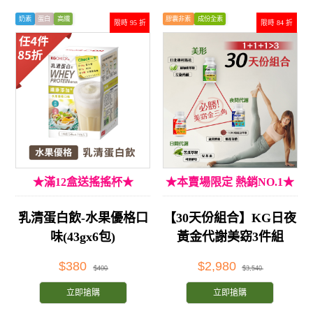
奶素
蛋白
高纖
膠囊非素
成份全素
限時 95 折
限時 84 折
★滿12盒送搖搖杯★
★本賣場限定 熱銷NO.1★
乳清蛋白飲-水果優格口
【30天份組合】KG日夜
味(43gx6包)
黃金代謝美窈3件組
$380
$2,980
$400
$3,540
立即搶購
立即搶購