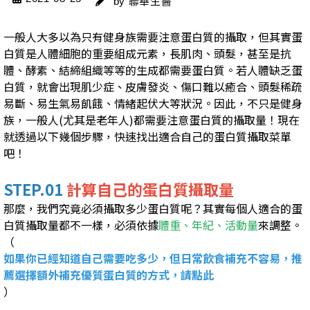
by 聯華生醫
一般人大多以為只有健身族需要注意蛋白質的攝取，但其實蛋
白質是人體細胞的重要組成元素，長肌肉、頭髮，甚至是抗
體、酵素、結締組織等等的生成都需要蛋白質。若人體缺乏蛋
白質，就會出現肌少症、皮膚發炎、傷口難以癒合、頭髮稀疏
易斷、易生氣易飢餓、情緒起伏大等狀況。因此，不只是健身
族，一般人(尤其是老年人)都需要注意蛋白質的攝取量！現在
就透過以下幾個步驟，快速找出適合自己的蛋白質攝取菜單
吧！
STEP.01
計算自己的蛋白質攝取量
那麼，我們究竟必須攝取多少蛋白質呢？其實每個人適合的蛋
白質攝取量都不一樣，必須依據
體重、年紀、活動量
來調整。
（
如果你已經知道自己需要吃多少，但日常飲食補充不容易，推
薦選擇額外補充優質蛋白質的方式，請點此
）