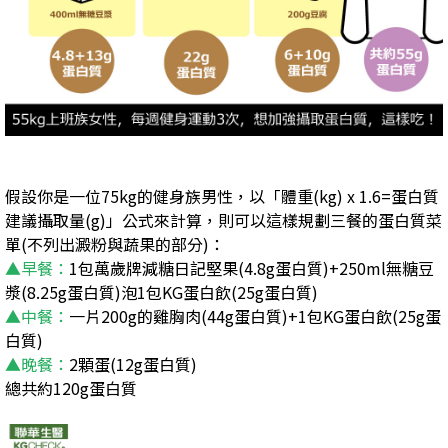
假設你是一位75kg的健身族男性，以「
體重(kg) x 1.6=蛋白質
建議攝取量(g)」公式來計算，則可以這樣規劃三餐的蛋白質菜
單(不列出澱粉與蔬果的部分)：
▲早餐：
1包萬歲牌減糖日記堅果(4.8g蛋白質)+250ml無糖豆
漿(8.25g蛋白質)泡1包KG蛋白飲(25g蛋白質)
▲中餐：
一片
200g
的雞胸肉
(44g蛋白質)+1包KG蛋白飲(25g蛋
白質)
▲晚餐：
2顆蛋(12
g蛋白質
)
總共約120g蛋白質