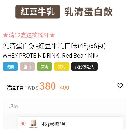
★滿12盒送搖搖杯★
乳清蛋白飲-紅豆牛乳口味(43gx6包)
WHEY PROTEIN DRINK- Red Bean Milk
奶素
蛋白
高纖
高鈣
成份及吃法
380
活動價
400
TWD $
規格
43gx6包/盒