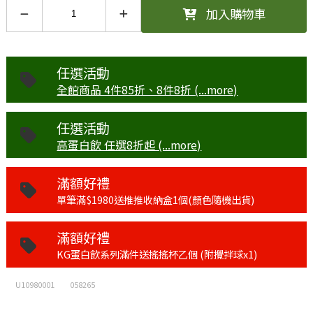
加入購物車
乳清蛋白飲-海鹽可可口味(43g)
43g/包 -
加購價$58 (現省7元)
任選活動
全館商品 4件85折、8件8折 (...more)
任選活動
高蛋白飲 任選8折起 (...more)
滿額好禮
單筆滿$1980送推推收納盒1個(顏色隨機出貨)
滿額好禮
KG蛋白飲系列滿件送搖搖杯乙個 (附攪拌球x1)
U10980001
058265