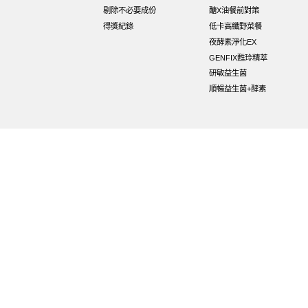
剔除不必要成份
醣X油餐前對策
得獎紀錄
低卡高纖野菜餐
夜酵素淨化EX
GENFIX甦玲精萃
研敏益生菌
順暢益生菌+酵素