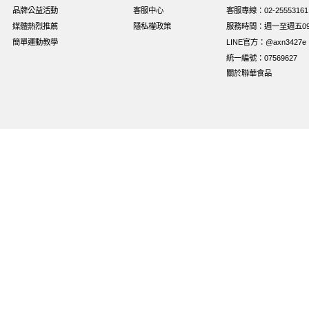
品牌公益活動
客服中心
客服專線：02-25553161
媒體熱烈推薦
隱私權政策
服務時間：週一至週五09:0
簡單運動教學
LINE官方：@axn3427e
統一編號：07569627
關於聯華食品