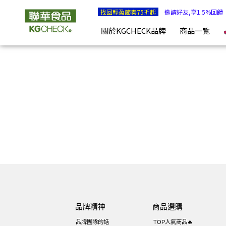
KGCHECK 聯華食品生醫研究室- 剔除不必要，吃得有感安心 |
找回輕盈節奏75折起
邀請好友,享1.5%回饋
關於KGCHECK品牌
商品一覽
品牌精神
商品選購
品牌團隊的話
TOP人氣商品🔥