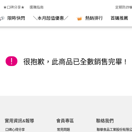
 KGCHECK聯華食品生醫研究室
★口碑分享★
選購指南
定期防詐
限時快閃
＼本月超值優惠／
熱銷排行
首購推薦
!
很抱歉，此商品已全數銷售完畢 !
實用資訊&報導
會員專區
聯絡我們
口碑心得分享
常見問題
聯華食品工業股份有限