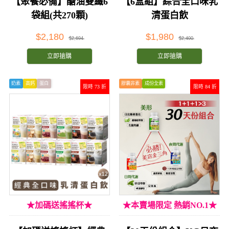
【聚餐必備】醣油雙纖6
【6盒組】綜合全口味乳
袋組(共270顆)
清蛋白飲
$2,180
$1,980
$2,694
$2,400
立即搶購
立即搶購
奶素
高鈣
蛋白
膠囊非素
成份全素
限時 73 折
限時 84 折
★加碼送搖搖杯★
★本賣場限定 熱銷NO.1★