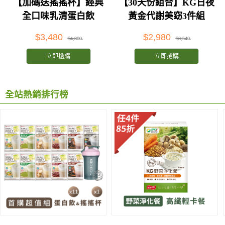
【加碼送搖搖杯】經典
【30天份組合】KG日夜
全口味乳清蛋白飲
黃金代謝美窈3件組
$3,480
$2,980
$4,800
$3,540
立即搶購
立即搶購
全站熱銷排行榜