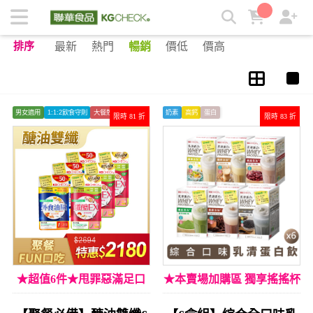
飲食控制族群 | KGCHECK聯華食品生醫研究室
排序
最新
熱門
暢銷
價低
價高
男女適用
1:1:2飲食守則
大餐剋星
奶素
高鈣
蛋白
限時 81 折
限時 83 折
★超值6件★甩罪惡滿足口
★本賣場加購區 獨享搖搖杯
慾
加購價★