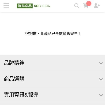
萬歲牌堅果日記堅果搭聯華生醫超美味燕麥餐 | KGCHECK聯華
食品生醫研究室
很抱歉，此商品已全數銷售完畢 !
品牌精神
商品選購
實用資訊&報導