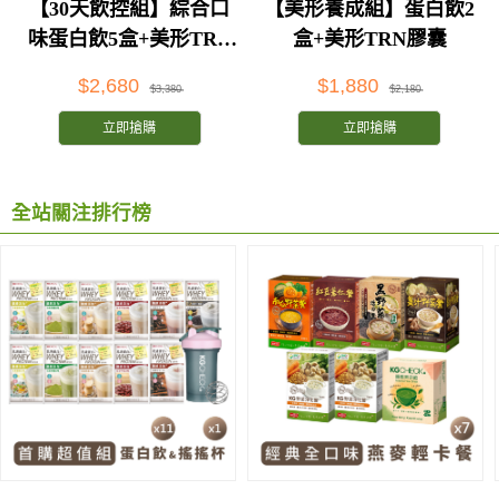
【30天飲控組】綜合口
【美形養成組】蛋白飲2
味蛋白飲5盒+美形TRN
盒+美形TRN膠囊
膠囊
$2,680
$1,880
$3,380
$2,180
立即搶購
立即搶購
全站關注排行榜