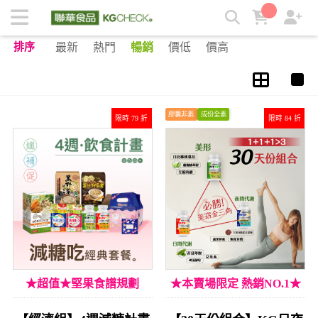
30天飲控套餐 | KGCHECK聯華食品生醫研究室
排序
最新
熱門
暢銷
價低
價高
膠囊非素
成份全素
限時 79 折
限時 84 折
★超值★堅果食譜規劃
★本賣場限定 熱銷NO.1★