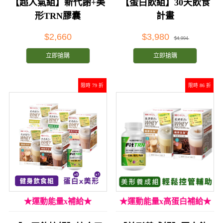
【超人氣組】新代謝+美
【蛋白飲組】30天飲食
形TRN膠囊
計畫
$2,660
$3,980
$4,994
立即搶購
立即搶購
限時 79 折
限時 86 折
★運動能量x補給★
★運動能量x高蛋白補給★