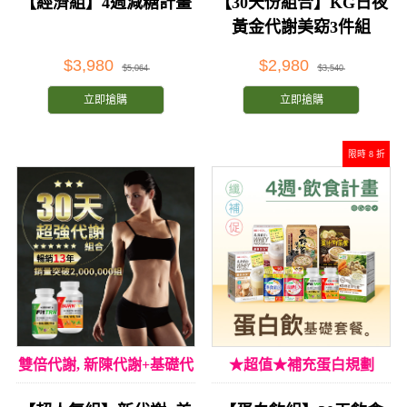
【經濟組】4週減糖計畫
【30天份組合】KG日夜
黃金代謝美窈3件組
$3,980
$2,980
$5,064
$3,540
立即搶購
立即搶購
限時 8 折
雙倍代謝, 新陳代謝+基礎代
★超值★補充蛋白規劃
謝