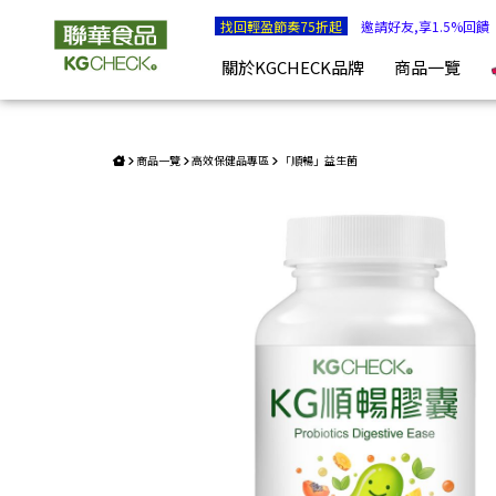
KG順暢益生菌+酵素 (120顆) | KGCHECK聯華食品生醫研究室
特惠組合
找回輕盈節奏75折起
邀請好友,享1.5%回饋
關於KGCHECK品牌
商品一覽
商品一覽
高效保健品專區
「順暢」益生菌