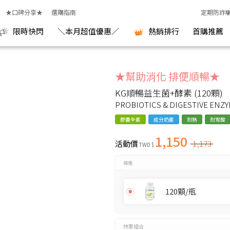
★口碑分享★
選購指南
定期防詐
限時快閃
＼本月超值優惠／
熱銷排行
首購推薦
【順暢雙月份】順暢益生菌2瓶組
★幫助消化 排便順暢★
KG順暢益生菌+酵素 (120顆)
PROBIOTICS & DIGESTIVE ENZ
膠囊全素
成分奶素
耐熱
耐胃酸
1,150
活動價
1,173
TWD $
規格
120顆/瓶
特惠組合