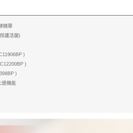
酵精華
(保護活菌)
C11906BP )
C12200BP )
98BP )
化道機能