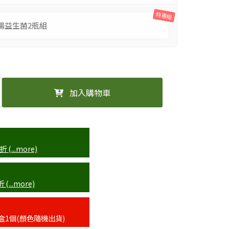
特惠組
暢益生菌2瓶組
加入購物車
...more)
..more)
盒1個(顏色隨機出貨)