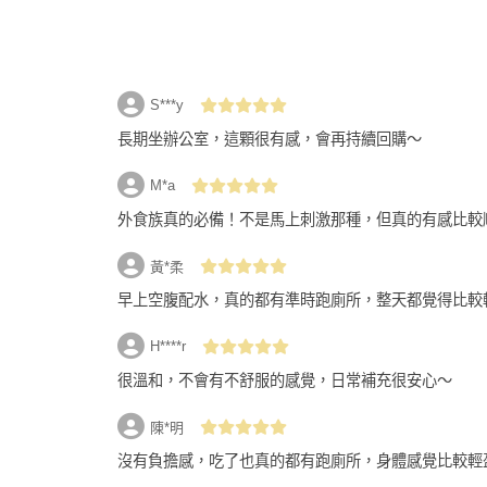
返回
S***y
長期坐辦公室，這顆很有感，會再持續回購～
M*a
外食族真的必備！不是馬上刺激那種，但真的有感比較
黃*柔
早上空腹配水，真的都有準時跑廁所，整天都覺得比較
H****r
很溫和，不會有不舒服的感覺，日常補充很安心～
陳*明
沒有負擔感，吃了也真的都有跑廁所，身體感覺比較輕