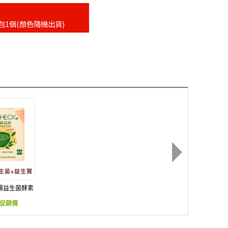
包1個(顏色隨機出貨)
暢益生菌酵素
窈飲
促銷價