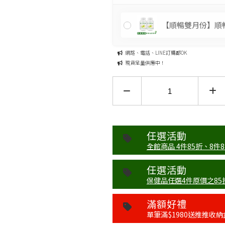
【順暢雙月份】順
網路、電話、LINE訂購都OK
現貨足量供應中！
任選活動
全館商品 4件85折、8件8折 (
任選活動
保健品任選4件原價之85折 (.
滿額好禮
單筆滿$1980送推推收納