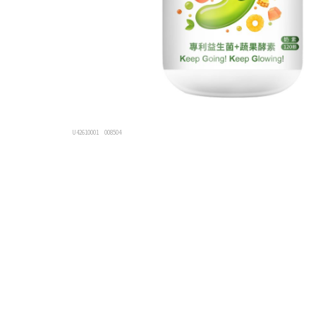
U42610001
008504