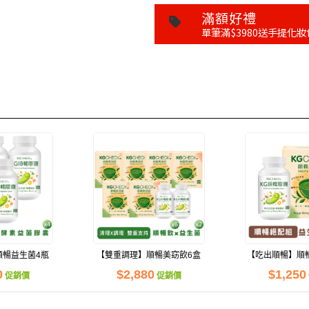
滿額好禮
單筆滿$3980送手提化妝
順暢益生菌4瓶
【雙重調理】順暢美窈飲6盒
【吃出順暢】順
組
＋順暢益生菌2瓶
＋抹茶美
0
$2,880
$1,250
促銷價
促銷價
話、LINE訂購都OK
量供應中！