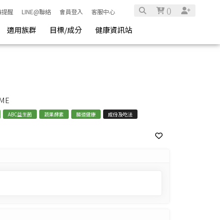
(
)
騙提醒
LINE@聯絡
會員登入
客服中心
特惠組
適用族群
目標/成分
健康資訊站
YME
ABC益生菌
蔬果酵素
腸道健康
成份及吃法