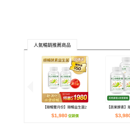
人氣暢銷推薦商品
【順暢雙月份】順暢益生菌2
【蔬果酵素】
瓶組
$1,980
$3,98
促銷價
網路、電
現貨足