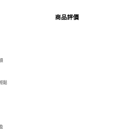
加入購物車
商品評價
順
輕鬆
盈