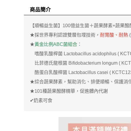
商品簡介
【順暢益生菌】100億益生菌＋蔬果酵素+蔬果醱
★採世界專利認證雙層包埋技術，
耐胃酸、耐熱
★
黃金比例ABC菌組合：
嗜酸乳酸桿菌 Lactobacillus acidophilus ( KCT
比菲德氏龍根菌 Bifidobacterium longum ( KCT
酪蛋白乳酸桿菌 Lactobacillus casei ( KCTC123
★綜合蔬果酵素，幫助消化、排便順暢、保護消
★101種蔬果醱酵精華，促進體內代謝
✔奶素可食