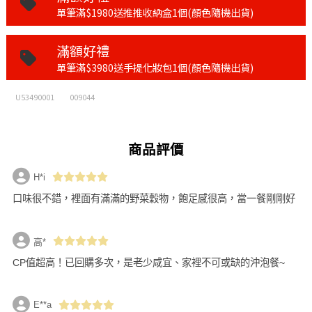
單筆滿$1980送推推收納盒1個(顏色隨機出貨)
滿額好禮
單筆滿$3980送手提化妝包1個(顏色隨機出貨)
U53490001
009044
商品評價
H*i
口味很不錯，裡面有滿滿的野菜穀物，飽足感很高，當一餐剛剛好
高*
CP值超高！已回購多次，是老少咸宜、家裡不可或缺的沖泡餐~
E**a