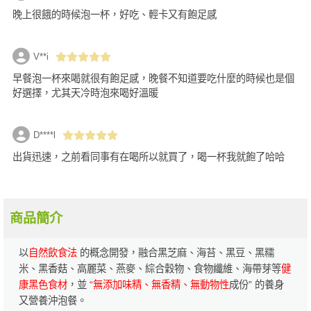
晚上很餓的時候泡一杯，好吃、輕卡又有飽足感
V**i
早餐泡一杯來喝就很有飽足感，晚餐不知道要吃什麼的時候也是個
好選擇，尤其天冷時泡來喝好溫暖
D****l
出貨迅速，之前看同事有在喝所以就買了，喝一杯我就飽了哈哈
商品簡介
以
自然飲食法
的概念開發，融合黑芝麻、海苔、黑豆、黑糯
米、黑香菇、高麗菜、燕麥、綜合穀物、食物纖維、海帶芽等
健
康黑色食材
，並
“無添加味精、無香精、無動物性
成份” 的養身
又營養沖泡餐。