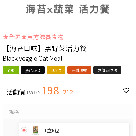
★全素★東方滋養食物
【海苔口味】黑野菜活力餐
Black Veggie Oat Meal
全素
黑色蔬菜
108卡
高纖順暢
成份及吃法
198
活動價
212
TWD $
規格
1盒6包