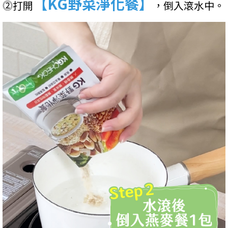
【KG野菜淨化餐】
⓶打開
，倒入滾水中。