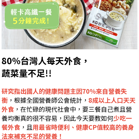
80%台灣人每天外食，
蔬菜量不足!!
研究指出國人的健康問題主因70%來自營養失
衡
，根據全國營養師公會統計，
8成以上人口天天
外食
，在忙碌的現代社會中，要三餐自己煮且營
養均衡真的很不容易，因此今天要教如何
少吃一
餐外食
，且
用最省時便利、健康CP值較高的養身
法來補充不足的營養！