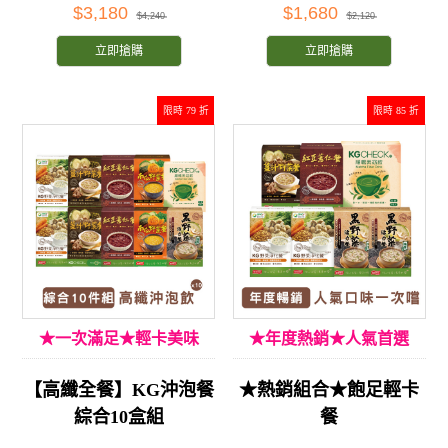
$3,180
$1,680
$4,240
$2,120
立即搶購
立即搶購
限時 79 折
限時 85 折
★一次滿足★輕卡美味
★年度熱銷★人氣首選
【高纖全餐】KG沖泡餐
★熱銷組合★飽足輕卡
綜合10盒組
餐