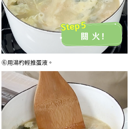
⓺用湯杓輕推蛋液。