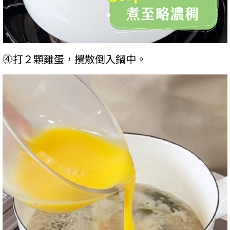
⓸打２顆雞蛋，攪散倒入鍋中。