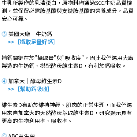
牛乳所製作的乳清蛋白，原物料均通過SCC牛奶品質檢
測，並保留必需胺基酸與支鏈胺基酸的營養成分，品質
安心可靠。
⓷
美國大廠｜牛奶鈣
>>［攝取足量好鈣］
補鈣關鍵在於"攝取量"與"吸收度"，因此我們選用大廠
製造的牛奶鈣、搭配酵母維生素D，有利於鈣吸收。
⓸
加拿大｜酵母維生素D
>>［幫助鈣吸收］
維生素D有助於維持神經、肌肉的正常生理，而我們選
用來自加拿大的天然酵母萃取維生素D，研究顯示具有
更高的生物利用率、吸收率。
⓹
ABC益生菌