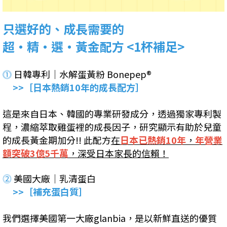
只選好的、成長需要的
超・精・選・黃金配方 <1杯補足>
⓵
日韓專利｜水解蛋黃粉 Bonepep®
>>［日本熱銷10年的成長配方］
這是來自日本、韓國的專業研發成分，透過獨家專利製
程，濃縮萃取雞蛋裡的成長因子，研究顯示有助於兒童
的成長黃金期加分!! 此配方
在
日本已熱銷10年
，
年營業
額突破3億5千萬
，深受日本家長的信賴！
⓶
美國大廠｜乳清蛋白
>>［補充蛋白質］
我們選擇美國第一大廠glanbia，是以新鮮直送的優質