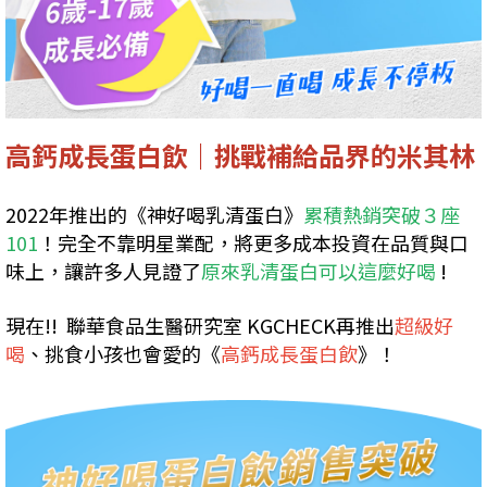
高鈣成長蛋白飲｜挑戰補給品界的米其林
2022年推出的《神好喝乳清蛋白》
累積熱銷突破３座
101
！完全不靠明星業配，將更多成本投資在品質與口
味上，讓許多人見證了
原來乳清蛋白可以這麼好喝
!
現在!! 聯華食品生醫研究室 KGCHECK再推出
超級好
喝
、挑食小孩也會愛的《
高鈣成長蛋白飲
》！