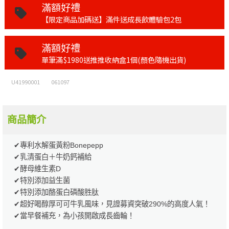
滿額好禮
【限定商品加碼送】滿件送成長飲體驗包2包
滿額好禮
單筆滿$1980送推推收納盒1個(顏色隨機出貨)
U41990001
061097
商品簡介
✔專利水解蛋黃粉Bonepepp
✔乳清蛋白＋牛奶鈣補給
✔酵母維生素D
✔特別添加益生菌
✔特別添加酪蛋白磷酸胜肽
✔超好喝醇厚可可牛乳風味，見證募資突破290%的高度人氣！
✔當早餐補充，為小孩開啟成長齒輪！