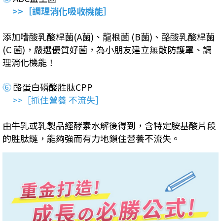
>>［調理消化吸收機能］
添加嗜酸乳酸桿菌(A菌)、龍根菌 (B菌)、酪酸乳酸桿菌
(C 菌)，嚴選優質好菌，為小朋友建立無敵防護罩、調
理消化機能！
⓺
酪蛋白磷酸胜肽CPP
>>［抓住營養 不流失］
由牛乳或乳製品經酵素水解後得到，含特定胺基酸片段
的胜肽鏈，能夠強而有力地鎖住營養不流失。