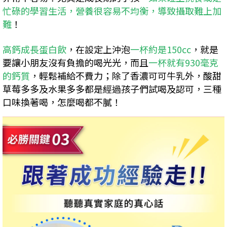
忙碌的學習生活，營養很容易不均衡，導致攝取難上加
難
！
高鈣成長蛋白飲
，在設定上沖泡
一杯約是150cc
，就是
要讓小朋友沒有負擔的喝光光，而且
一杯就有930毫克
的鈣質
，輕鬆補給不費力；除了香濃可可牛乳外，酸甜
草莓多多及水果多多都是經過孩子們試喝及認可，三種
口味換著喝，怎麼喝都不膩！