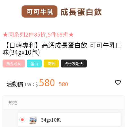
★同系列2件85折,5件69折★
【日韓專利】高鈣成長蛋白飲-可可牛乳口
味(34gx10包)
黃金成長
蛋白
高鈣
成份及吃法
580
活動價
580
TWD $
規格
34gx10包