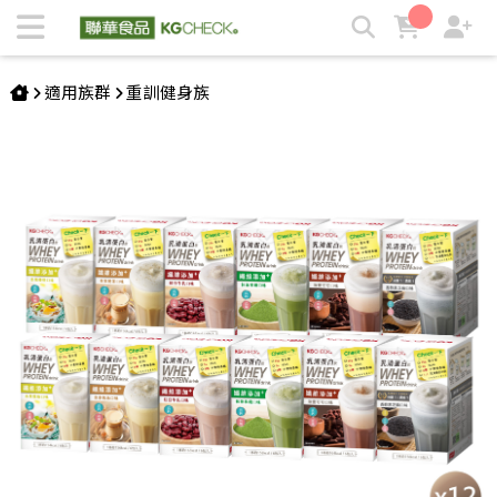
【加碼送搖搖杯】經典全口味乳清蛋白飲 | KGCHECK聯華食品
生醫研究室
適用族群
重訓健身族