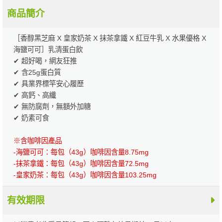
商品簡介
［香醇黑芝麻 X 皇家奶茶 X 抹茶拿鐵 X 紅豆牛乳 X 水果優格 X
海鹽可可］乳清蛋白飲
✔ 超好喝，網友狂推
✔ 含25g蛋白質
✔ 具業界標竿安心履歷
✔ 高鈣、高纖
✔ 無防腐劑，無額外加糖
✔ 奶素可食
※含咖啡因產品
-海鹽可可：每包（43g）咖啡因含量8.75mg
-抹茶拿鐵：每包（43g）咖啡因含量72.5mg
-皇家奶茶：每包（43g）咖啡因含量103.25mg
有效期限