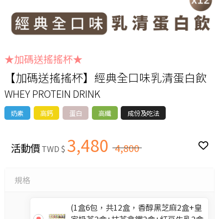
★加碼送搖搖杯★
【加碼送搖搖杯】經典全口味乳清蛋白飲
WHEY PROTEIN DRINK
奶素
高鈣
蛋白
高纖
成份及吃法
3,480
活動價
4,800
TWD $
規格
(1盒6包，共12盒，香醇黑芝麻2盒+皇
家奶茶2盒+抹茶拿鐵2盒+紅豆牛乳2盒