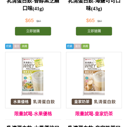
乳清蛋白飲-香醇黑芝麻
乳清蛋白飲-海鹽可可口
口味(41g)
味(43g)
$65
$65
$67
$67
立即搶購
立即搶購
奶素
蛋白
高纖
奶素
蛋白
高纖
限量試喝-水果優格
限量試喝-皇家奶茶