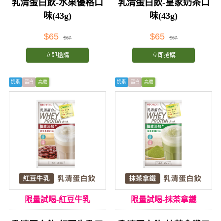
乳清蛋白飲-水果優格口
乳清蛋白飲-皇家奶茶口
味(43g)
味(43g)
$65
$65
$67
$67
立即搶購
立即搶購
奶素
蛋白
高纖
奶素
蛋白
高纖
限量試喝-紅豆牛乳
限量試喝-抹茶拿鐵