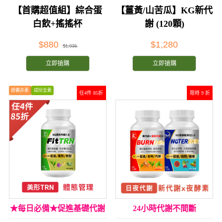
取★
【首購超值組】綜合蛋
【薑黃/山苦瓜】KG新代
白飲+搖搖杯
謝 (120顆)
$880
$1,280
$1,036
立即搶購
立即搶購
膠囊非素
成份全素
任4件 85折
限時 9 折
★每日必備★促進基礎代謝
24小時代謝不間斷