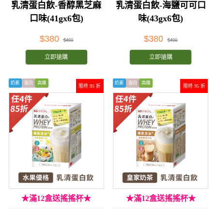
乳清蛋白飲-香醇黑芝麻
乳清蛋白飲-海鹽可可口
口味(41gx6包)
味(43gx6包)
$380
$380
$400
$400
立即搶購
立即搶購
奶素
蛋白
高纖
奶素
蛋白
高纖
限時 95 折
限時 95 折
★滿12盒送搖搖杯★
★滿12盒送搖搖杯★