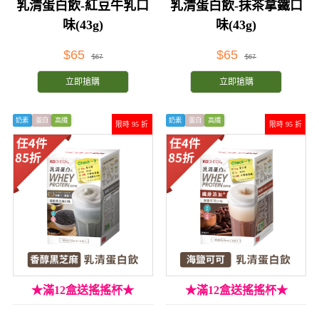
乳清蛋白飲-紅豆牛乳口
乳清蛋白飲-抹茶拿鐵口
味(43g)
味(43g)
$65
$65
$67
$67
立即搶購
立即搶購
奶素
蛋白
高纖
奶素
蛋白
高纖
限時 95 折
限時 95 折
★滿12盒送搖搖杯★
★滿12盒送搖搖杯★