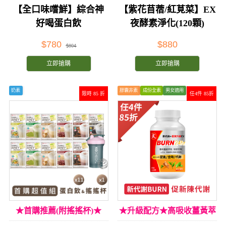
【全口味嚐鮮】綜合神
【紫花苜蓿/紅莧菜】EX
好喝蛋白飲
夜酵素淨化(120顆)
$780
$880
$804
立即搶購
立即搶購
奶素
膠囊非素
成份全素
男女適用
限時 85 折
任4件 85折
★首購推薦(附搖搖杯)★
★升級配方★高吸收薑黃萃