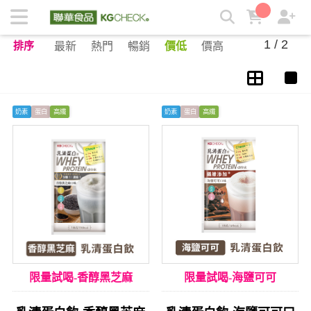
重訓健身族 | KGCHECK聯華食品生醫研究室
1 / 2
排序
最新
熱門
暢銷
價低
價高
奶素
蛋白
高纖
奶素
蛋白
高纖
限量試喝-香醇黑芝麻
限量試喝-海鹽可可