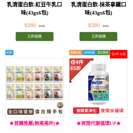
乳清蛋白飲-紅豆牛乳口
乳清蛋白飲-抹茶拿鐵口
味(43gx6包)
味(43gx6包)
$380
$380
$400
$400
立即搶購
立即搶購
奶素
膠囊非素
成份奶素
男女適用
任4件 85折
★首購推薦(無搖搖杯)★
★夜間代謝循環UP★