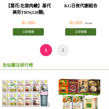
【葛花/左旋肉鹼】基代
KG日夜代謝組合
美形TRN(120顆)
$1,380
$1,950
$2,160
立即搶購
立即搶購
1
2
全站關注排行榜