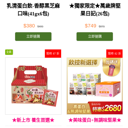
乳清蛋白飲-香醇黑芝麻
★獨家限定★萬歲牌堅
口味(41gx6包)
果日記(26包)
$380
$749
$400
$870
立即搶購
立即搶購
全素
限時 87 折
限時 82 折
★新上市 養生首選★
★美味蛋白+無調味堅果★