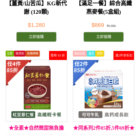
【薑黃/山苦瓜】KG新代
【滿足一餐】綜合高纖
謝 (120顆)
燕麥餐(5盒組)
$1,280
$869
$1,060
立即搶購
立即搶購
全素
無添加
高纖順暢
黃金成長
蛋白
高鈣
限時 93 折
滿2件享折扣
★全素★自然微甜無負擔
★同系列2件85折,5件69折★