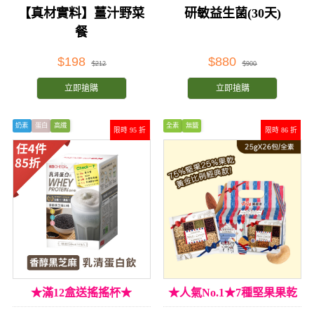
菌★
【真材實料】薑汁野菜
研敏益生菌(30天)
餐
$198
$880
$212
$900
立即搶購
立即搶購
奶素
蛋白
高纖
全素
無鹽
限時 95 折
限時 86 折
★滿12盒送搖搖杯★
★人氣No.1★7種堅果果乾