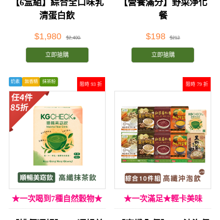
【6盒組】綜合全口味乳
【營養滿分】野菜淨化
清蛋白飲
餐
$1,980
$198
$2,400
$212
立即搶購
立即搶購
奶素
無香精
抹茶粉
限時 93 折
限時 79 折
★一次喝到7種自然穀物★
★一次滿足★輕卡美味