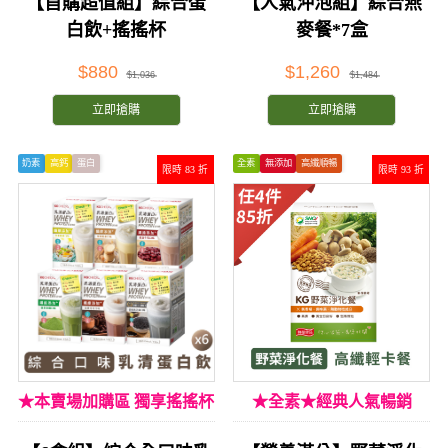
【首購超值組】綜合蛋
【人氣沖泡組】綜合燕
白飲+搖搖杯
麥餐*7盒
$880
$1,260
$1,036
$1,484
立即搶購
立即搶購
奶素
高鈣
蛋白
全素
無添加
高纖順暢
限時 83 折
限時 93 折
★本賣場加購區 獨享搖搖杯
★全素★經典人氣暢銷
加購價★