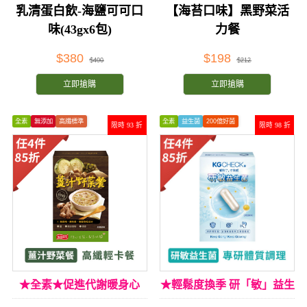
乳清蛋白飲-海鹽可可口
【海苔口味】黑野菜活
味(43gx6包)
力餐
$380
$198
$400
$212
立即搶購
立即搶購
全素
無添加
高纖標準
全素
益生菌
200億好菌
限時 93 折
限時 98 折
★全素★促進代謝暖身心
★輕鬆度換季 研「敏」益生