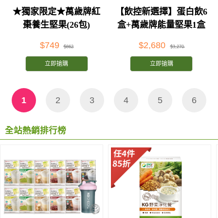
★獨家限定★萬歲牌紅
【飲控新選擇】蛋白飲6
棗養生堅果(26包)
盒+萬歲牌能量堅果1盒
$749
$2,680
$862
$3,270
立即搶購
立即搶購
1
2
3
4
5
6
全站熱銷排行榜