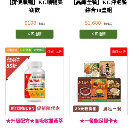
【排便順暢】KG順暢美
【高纖全餐】KG沖泡餐
窈飲
綜合10盒組
$198
$1,680
$212
$2,120
立即搶購
立即搶購
膠囊非素
成份全素
男女適用
任4件 85折
限時 82 折
★升級配方★高吸收薑黃萃
★一餐飽足輕卡★
取★