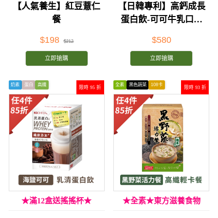
【人氣養生】紅豆薏仁
【日韓專利】高鈣成長
餐
蛋白飲-可可牛乳口味
(34gx10包)
$198
$580
$212
立即搶購
立即搶購
奶素
蛋白
高纖
全素
黑色蔬菜
108卡
限時 95 折
限時 93 折
★滿12盒送搖搖杯★
★全素★東方滋養食物