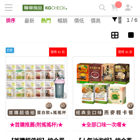
適用族群 | KGCHECK聯華食品生醫研究室
篩選
1 / 6
排序
最新
熱門
暢銷
價低
價高
奶素
限時 85 折
限時 85 折
★首購推薦(附搖搖杯)★
★全部口味一次嚐★