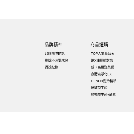
品牌精神
商品選購
品牌團隊的話
TOP人氣商品🔥
剔除不必要成份
醣X油餐前對策
得獎紀錄
低卡高纖野菜餐
夜酵素淨化EX
GENFIX甦玲精萃
研敏益生菌
順暢益生菌+酵素