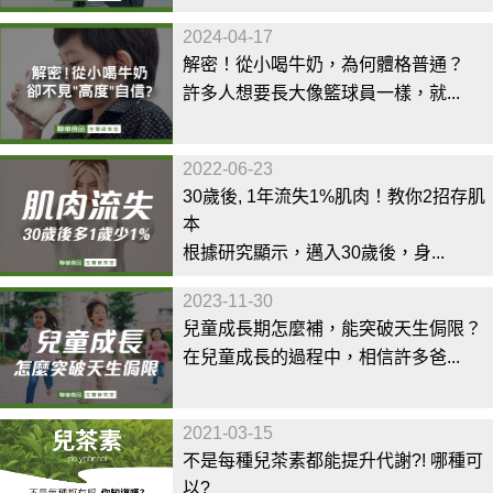
2024-04-17
解密！從小喝牛奶，為何體格普通？
許多人想要長大像籃球員一樣，就...
2022-06-23
30歲後, 1年流失1%肌肉！教你2招存肌
本
根據研究顯示，邁入30歲後，身...
2023-11-30
兒童成長期怎麼補，能突破天生侷限？
在兒童成長的過程中，相信許多爸...
2021-03-15
不是每種兒茶素都能提升代謝?! 哪種可
以?