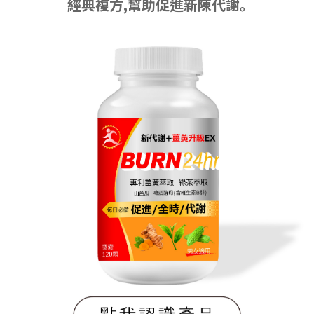
經典複方,幫助促進新陳代謝｡