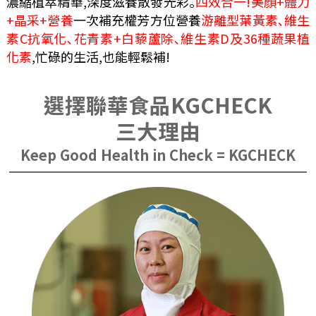
濃縮植萃精華,深度滋養散發光彩｡
四效合一!美顏+體力
+晶采+營養
一次補充權芳方位營養
游離型葉黃素､維生
素C抗氧化､花青素+白藜蘆除､維生素D及36種蔬果植
化素
,忙碌的生活,也能輕鬆補!
選擇聯華食品KGCHECK
三大理由
Keep Good Health in Check = KGCHECK