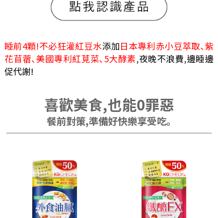
睡前4顆!不必狂灌紅豆水
添加
日本專利赤小豆萃取､紫
花苜蓿､美國專利紅莧菜､5大酵素
,夜晚不浪費,邊睡邊
促代謝!
喜歡美食,也能0罪惡
餐前對策,準備好快樂享受吃｡