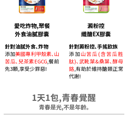
愛吃炸物,聚餐
澱粉控
外食油膩膠囊
纖醣EX膠囊
針對油膩外食､炸物
針對澱粉控､手搖飲族
添加
美國專利甲殼素､山
添加
山苦瓜(含苦瓜胜
苦瓜､兒茶素EGCG
,餐前
肽)､武靴葉&桑葉､酵母
先3顆,享受少罪惡!
鉻
,有助於維持醣類正常
代謝!
1天1包,青春覺醒
青春是光,不是年齡｡