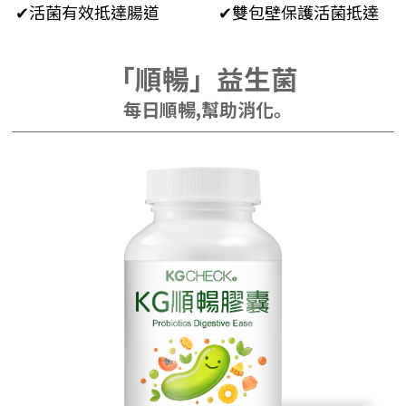
✔活菌有效抵達腸道
✔雙包壁保護活菌抵達
「順暢」益生菌
每日順暢,幫助消化｡