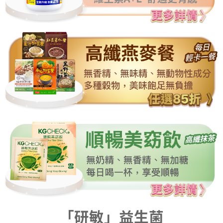
「研敏」益生菌