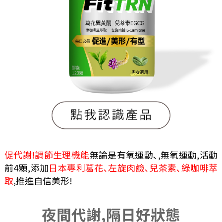
促代謝!調節生理機能
無論是有氧運動､,無氧運動,活動
前4顆,添加
日本專利葛花､左旋肉鹼､兒茶素､綠咖啡萃
取
,推進自信美形!
夜間代謝,隔日好狀態