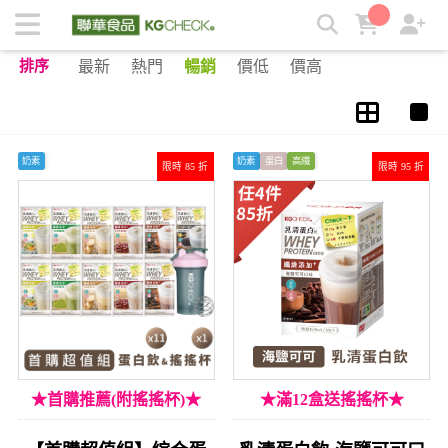
推薦專區 | KGCHECK聯華食品生醫研究室
排序
最新
熱門
暢銷
價低
價高
奶素
奶素
蛋白
高纖
限時 85 折
限時 95 折
★首購推薦(附搖搖杯)★
★滿12盒送搖搖杯★