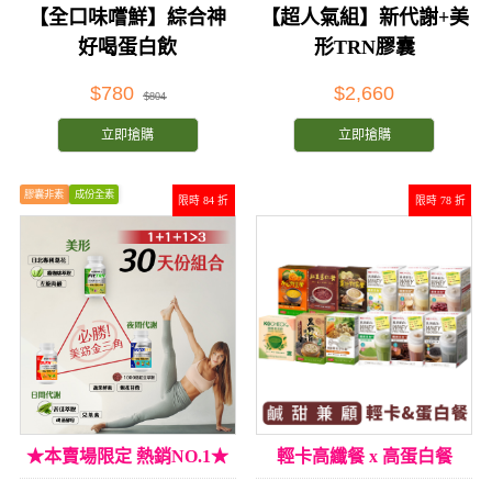
謝
【全口味嚐鮮】綜合神
【超人氣組】新代謝+美
好喝蛋白飲
形TRN膠囊
$780
$2,660
$804
立即搶購
立即搶購
膠囊非素
成份全素
限時 84 折
限時 78 折
★本賣場限定 熱銷NO.1★
輕卡高纖餐 x 高蛋白餐