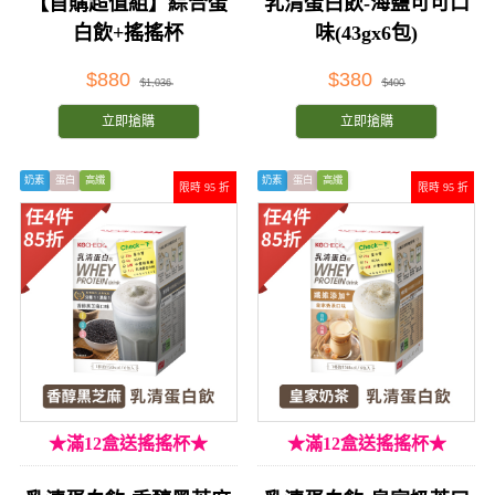
【首購超值組】綜合蛋
乳清蛋白飲-海鹽可可口
白飲+搖搖杯
味(43gx6包)
$880
$380
$1,036
$400
立即搶購
立即搶購
奶素
蛋白
高纖
奶素
蛋白
高纖
限時 95 折
限時 95 折
★滿12盒送搖搖杯★
★滿12盒送搖搖杯★