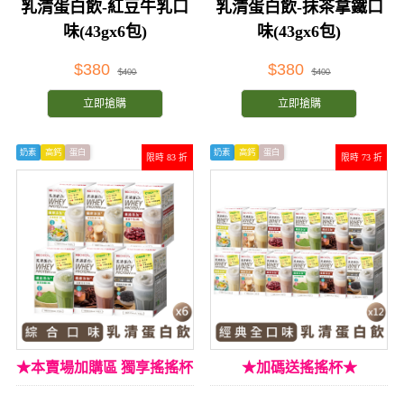
乳清蛋白飲-紅豆牛乳口
乳清蛋白飲-抹茶拿鐵口
味(43gx6包)
味(43gx6包)
$380
$380
$400
$400
立即搶購
立即搶購
奶素
高鈣
蛋白
奶素
高鈣
蛋白
限時 83 折
限時 73 折
★本賣場加購區 獨享搖搖杯
★加碼送搖搖杯★
加購價★