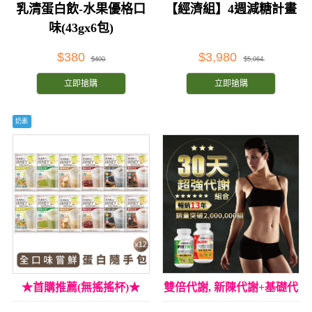
乳清蛋白飲-水果優格口
【經濟組】4週減糖計畫
味(43gx6包)
$380
$3,980
$400
$5,064
立即搶購
立即搶購
奶素
★首購推薦(無搖搖杯)★
雙倍代謝, 新陳代謝+基礎代