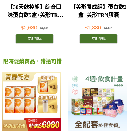
【30天飲控組】綜合口
【美形養成組】蛋白飲2
味蛋白飲5盒+美形TRN
盒+美形TRN膠囊
膠囊
$2,680
$1,880
$3,380
$2,180
立即搶購
立即搶購
限時促銷商品，錯過可惜