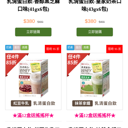
乳清蛋白飲-香醇黑芝麻
乳清蛋白飲-皇家奶茶口
口味(41gx6包)
味(43gx6包)
$380
$380
$400
$400
立即搶購
立即搶購
奶素
蛋白
高纖
奶素
蛋白
高纖
限時 95 折
限時 95 折
★滿12盒送搖搖杯★
★滿12盒送搖搖杯★