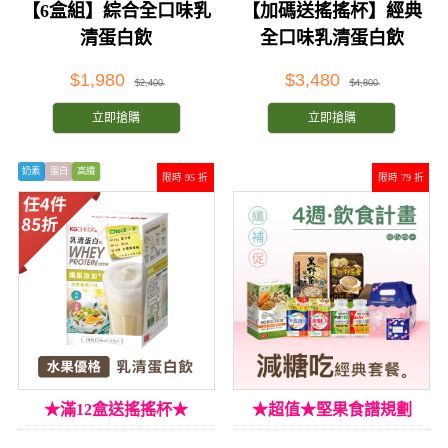
【6盒組】綜合全口味乳
【加碼送搖搖杯】經典
清蛋白飲
全口味乳清蛋白飲
$1,980
$3,480
$2,400
$4,800
立即搶購
立即搶購
奶素
蛋白
高纖
限時 95 折
限時 79 折
★滿12盒送搖搖杯★
★超值★堅果食譜規劃