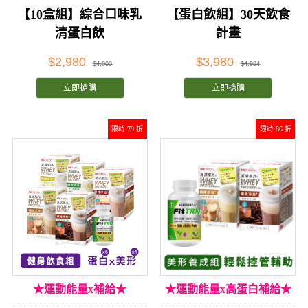
【10盒組】綜合口味乳
【蛋白飲組】30天飲食
清蛋白飲
計畫
$2,980
$3,980
$4,000
$4,994
立即搶購
立即搶購
限時 79 折
限時 86 折
★運動能量x補給★
★運動能量x高蛋白補給★