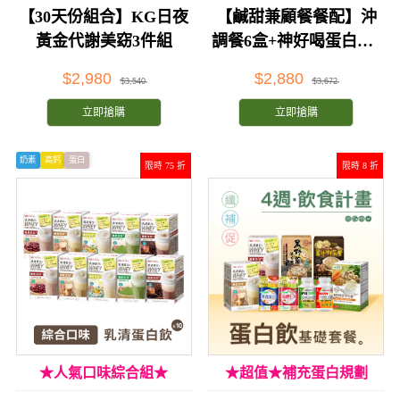
【30天份組合】KG日夜
【鹹甜兼顧餐餐配】沖
黃金代謝美窈3件組
調餐6盒+神好喝蛋白飲6
盒
$2,980
$2,880
$3,540
$3,672
立即搶購
立即搶購
奶素
高鈣
蛋白
限時 75 折
限時 8 折
★人氣口味綜合組★
★超值★補充蛋白規劃