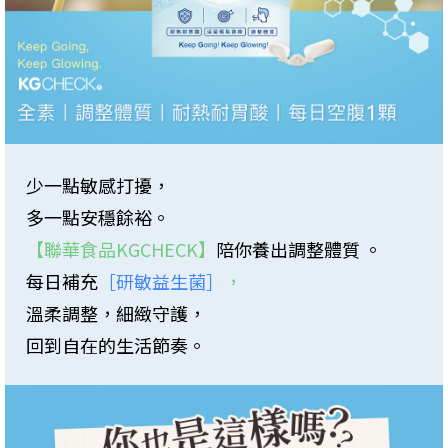
少一點敏感打擾，
多一點安穩餘裕。
【聯華食品KGCHECK】
陪你養出調整體質 。
每日補充
［研敏益生菌］
，
溫柔調整，細緻守護，
回到自在的生活節奏。