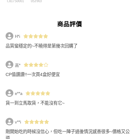
C81750001
053903
商品評價
H*i
品質蠻穩定的~不曉得是第幾次回購了
高*
CP值讚讚!!一次買4盒好便宜
e**a
貨一到立馬取貨，不能沒有它~
v**i
剛開始吃的時候沒信心，但吃一陣子過後情況感善很多~價格又公
道