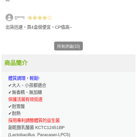
D****l
出貨迅速，買4盒很便宜，CP值高~
所有評論(10)
商品簡介
體質調理，輕鬆!
✔大人、小孩都適合
✔無香精、無加糖
保護活菌有效抵達
✔耐胃酸
✔耐熱
採用專利調整體質的益生菌
副乾酪乳酸菌 KCTC12451BP
(Lactobacillus. Paracasei-LPC5)