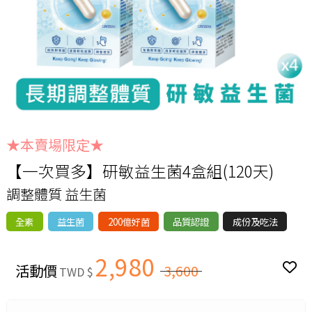
★本賣場限定★
【一次買多】研敏益生菌4盒組(120天)
調整體質 益生菌
全素
益生菌
200億好菌
品質認證
成份及吃法
2,980
活動價
3,600
TWD $