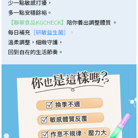
少一點敏感打擾，
多一點安穩餘裕。
【聯華食品KGCHECK】
陪你養出調整體質 。
每日補充
［研敏益生菌］
，
溫柔調整，細緻守護，
回到自在的生活節奏。