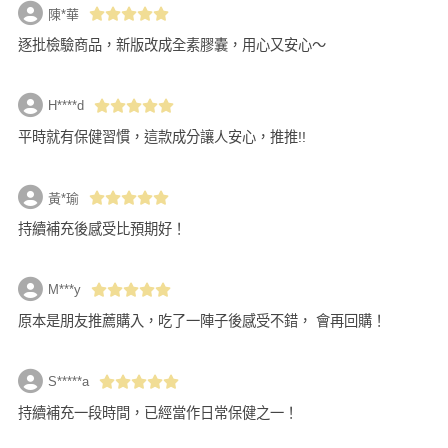
陳*華
逐批檢驗商品，新版改成全素膠囊，用心又安心～
H****d
平時就有保健習慣，這款成分讓人安心，推推!!
黃*瑜
持續補充後感受比預期好！
M***y
原本是朋友推薦購入，吃了一陣子後感受不錯， 會再回購！
S*****a
持續補充一段時間，已經當作日常保健之一！