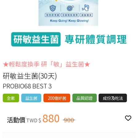
★輕鬆度換季 研「敏」益生菌★
研敏益生菌(30天)
PROBIO68 BEST 3
全素
益生菌
200億好菌
品質認證
成份及吃法
880
活動價
900
TWD $