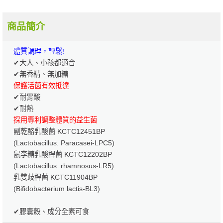
商品簡介
體質調理，輕鬆!
✔大人、小孩都適合
✔無香精、無加糖
保護活菌有效抵達
✔耐胃酸
✔耐熱
採用專利調整體質的益生菌
副乾酪乳酸菌 KCTC12451BP
(Lactobacillus. Paracasei-LPC5)
鼠李糖乳酸桿菌 KCTC12202BP
(Lactobacillus. rhamnosus-LR5)
乳雙歧桿菌 KCTC11904BP
(Bifidobacterium lactis-BL3)
✔膠囊殼、成分全素可食