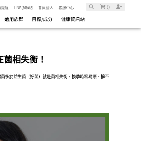
(
)
騙提醒
LINE@聯絡
會員登入
客服中心
適用族群
目標/成分
健康資訊站
在菌相失衡！
壞菌多於益生菌（好菌）就是菌相失衡，換季時容易癢、擤不