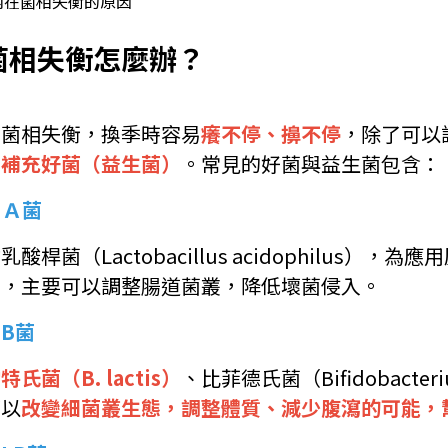
內在菌相失衡的原因
菌相失衡怎麼辦？
當菌相失衡，換季時容易
癢不停、擤不停
，除了可以
多補充好菌（益生菌）
。常見的好菌與益生菌包含：
Ａ菌
乳酸桿菌（Lactobacillus acidophilu
菌，主要可以調整腸道菌叢，降低壞菌侵入。
.
B菌
特氏菌（B. lactis）
、比菲德氏菌（Bifidobacte
可以
改變細菌叢生態，調整體質、減少腹瀉的可能，