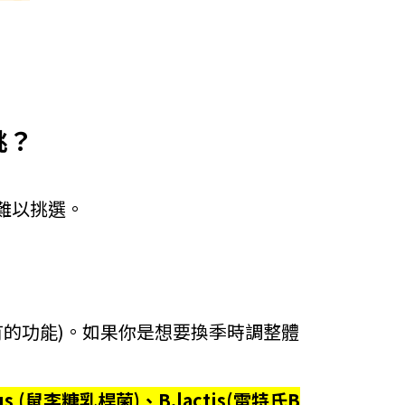
挑？
難以挑選。
有的功能)。如果你是想要換季時調整體
us (鼠李糖乳桿菌)、B.lactis(雷特氏B