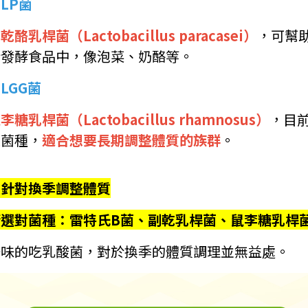
.
LP菌
乾酪乳桿菌（Lactobacillus paracasei）
，可幫
於發酵食品中，像泡菜、奶酪等。
.
LGG菌
李糖乳桿菌（Lactobacillus rhamnosus）
，目
型菌種，
適合想要長期調整體質的族群
。
※針對換季調整體質
請選對菌種：雷特氏B菌、副乾乳桿菌、鼠李糖乳桿
一味的吃乳酸菌，對於換季的體質調理並無益處。