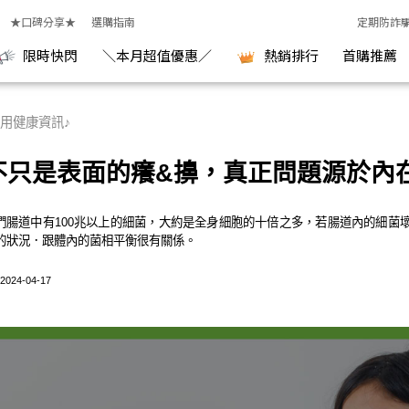
醫研究室
★口碑分享★
選購指南
定期防詐
限時快閃
＼本月超值優惠／
熱銷排行
首購推薦
用健康資訊♪
不只是表面的癢&擤，真正問題源於內
們腸道中有100兆以上的細菌，大約是全身細胞的十倍之多，若腸道內的細菌
的狀況．跟體內的菌相平衡很有關係。
2024-04-17