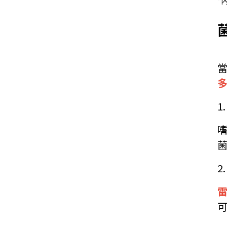
*
1.
嗜
2
雷