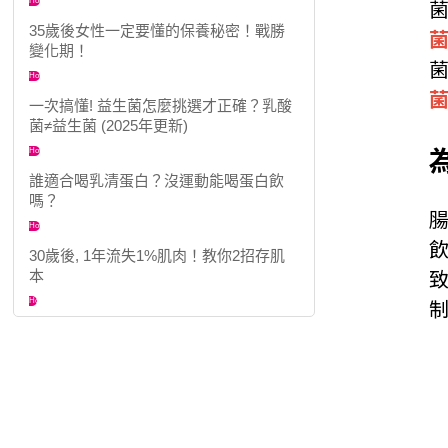
Hot
35歲後女性一定要懂的保養秘密！戰勝
變化期！
Hot
一次搞懂! 益生菌怎麼挑選才正確？乳酸
菌≠益生菌 (2025年更新)
Hot
誰適合喝乳清蛋白？沒運動能喝蛋白飲
嗎？
Hot
30歲後, 1年流失1%肌肉！教你2招存肌
本
Hot