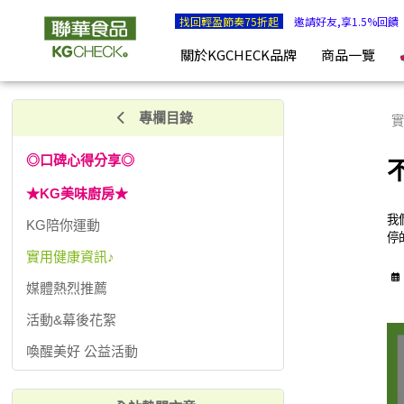
不只是表面癢&擤，是內在菌相失衡 | KGCHECK聯華食品生
找回輕盈節奏75折起
邀請好友,享1.5%回饋
關於KGCHECK品牌
商品一覽
專欄目錄
實
◎口碑心得分享◎
★KG美味廚房★
我
KG陪你運動
停
實用健康資訊♪
媒體熱烈推薦
活動&幕後花絮
喚醒美好 公益活動