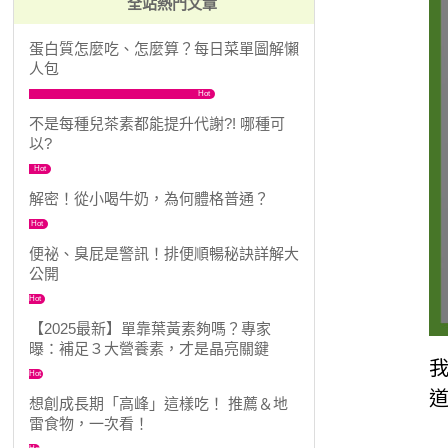
全站熱門文章
蛋白質怎麼吃、怎麼算？每日菜單圖解懶
人包
Hot
不是每種兒茶素都能提升代謝?! 哪種可
以?
Hot
解密！從小喝牛奶，為何體格普通？
Hot
便祕、臭屁是警訊！排便順暢秘訣詳解大
公開
Hot
【2025最新】單靠葉黃素夠嗎？專家
曝：補足３大營養素，才是晶亮關鍵
我
Hot
想創成長期「高峰」這樣吃！ 推薦＆地
雷食物，一次看！