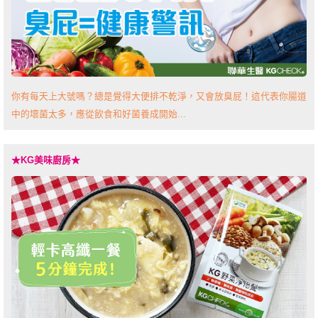
你有每天上大號嗎？總是覺得大便排不乾淨，又會放臭屁！這代表你腸道
中的壞菌太多，應從飲食和好菌養成開始...
★KG美味廚房★