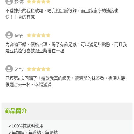
蘇*婷
不愛抹茶的我也敢喝，喝完飽足感很夠，而且跑廁所的速度也
快！！真的有感
陳*貞
內容物不錯，價格合理，喝了有飽足感，可以滿足甜點慾，而且我
是豆漿控很喜歡跟豆漿搭在一起
S***y
已經第n次回購了！這款我真的超愛，很濃郁的抹茶香，夜深人靜
很適合來一杯～幸福滿滿
商品簡介
✔100%抹茶粉使用
✔無加糖、無香精、無奶精