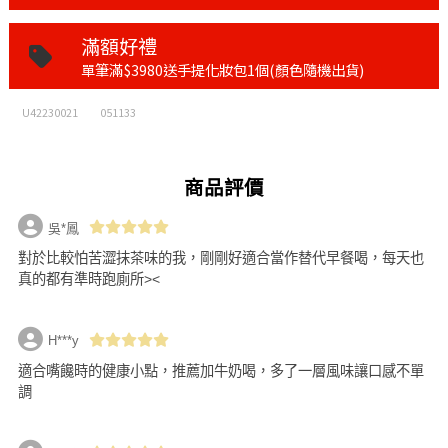
滿額好禮
單筆滿$3980送手提化妝包1個(顏色隨機出貨)
U42230021
051133
商品評價
吳*鳳
對於比較怕苦澀抹茶味的我，剛剛好適合當作替代早餐喝，每天也
真的都有準時跑廁所><
H***y
適合嘴饞時的健康小點，推薦加牛奶喝，多了一層風味讓口感不單
調