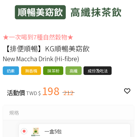
★一次喝到7種自然穀物★
【排便順暢】KG順暢美窈飲
New Maccha Drink (Hi-fibre)
奶素
無香精
抹茶粉
高纖
成份及吃法
198
活動價
212
TWD $
規格
一盒5包