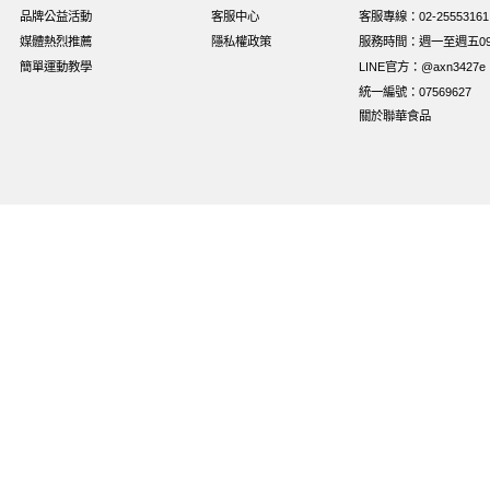
品牌公益活動
客服中心
客服專線：02-25553161
媒體熱烈推薦
隱私權政策
服務時間：週一至週五09:0
簡單運動教學
LINE官方：@axn3427e
統一編號：07569627
關於聯華食品