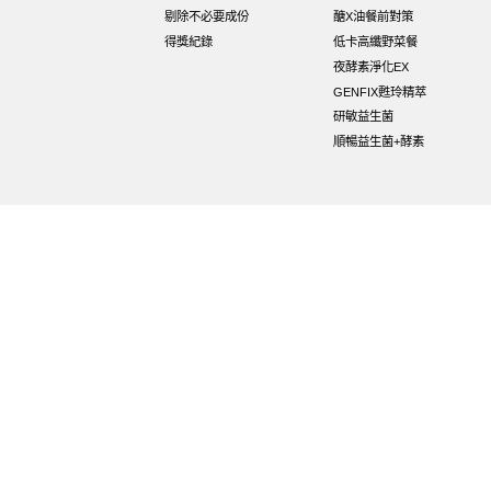
剔除不必要成份
醣X油餐前對策
得獎紀錄
低卡高纖野菜餐
夜酵素淨化EX
GENFIX甦玲精萃
研敏益生菌
順暢益生菌+酵素