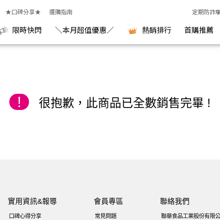
 KGCHECK聯華食品生醫研究室
★口碑分享★
選購指南
定期防詐
限時快閃
＼本月超值優惠／
熱銷排行
首購推薦
!
很抱歉，此商品已全數銷售完畢 !
實用資訊&報導
會員專區
聯絡我們
口碑心得分享
常見問題
聯華食品工業股份有限