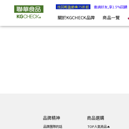
KGCHECK 聯華食品生醫研究室- 剔除不必要，吃得有感安心 |
找回輕盈節奏75折起
邀請好友,享1.5%回饋
關於KGCHECK品牌
商品一覽
品牌精神
商品選購
品牌團隊的話
TOP人氣商品🔥