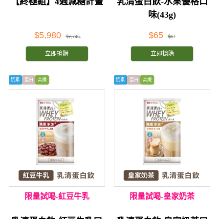
【終極組】4週減糖計畫
乳清蛋白飲-水果優格口
味(43g)
$5,980
$65
$7,746
$67
立即搶購
立即搶購
奶素
蛋白
高纖
奶素
蛋白
高纖
限量試喝-紅豆牛乳
限量試喝-皇家奶茶