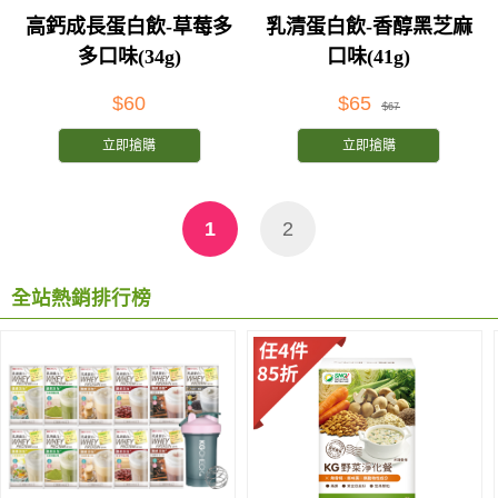
高鈣成長蛋白飲-草莓多
乳清蛋白飲-香醇黑芝麻
多口味(34g)
口味(41g)
$60
$65
$67
立即搶購
立即搶購
1
2
全站熱銷排行榜