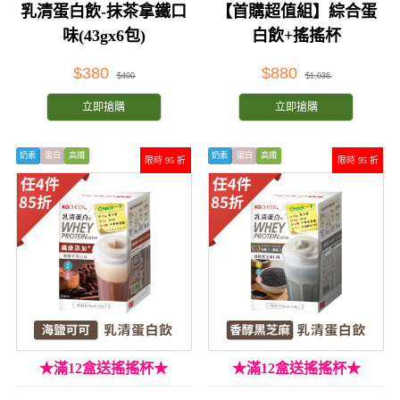
乳清蛋白飲-抹茶拿鐵口
【首購超值組】綜合蛋
味(43gx6包)
白飲+搖搖杯
$380
$880
$400
$1,036
立即搶購
立即搶購
奶素
蛋白
高纖
奶素
蛋白
高纖
限時 95 折
限時 95 折
★滿12盒送搖搖杯★
★滿12盒送搖搖杯★