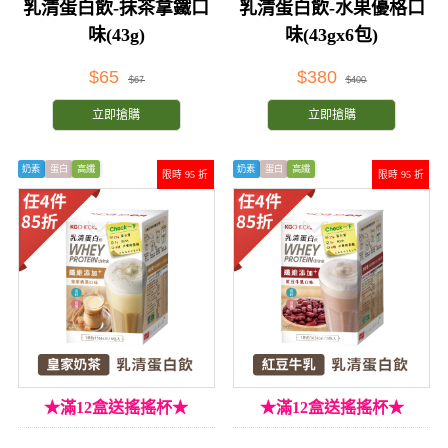
乳清蛋白飲-抹茶拿鐵口
乳清蛋白飲-水果優格口
味(43g)
味(43gx6包)
$65
$380
$67
$400
立即搶購
立即搶購
奶素
蛋白
高纖
奶素
蛋白
高纖
限時 95 折
限時 95 折
★滿12盒送搖搖杯★
★滿12盒送搖搖杯★