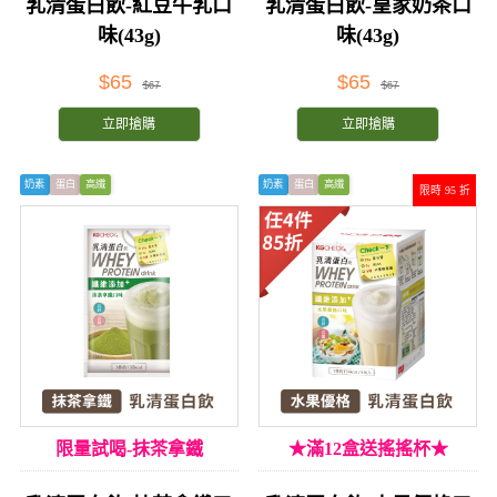
乳清蛋白飲-紅豆牛乳口
乳清蛋白飲-皇家奶茶口
味(43g)
味(43g)
$65
$65
$67
$67
立即搶購
立即搶購
奶素
蛋白
高纖
奶素
蛋白
高纖
限時 95 折
限量試喝-抹茶拿鐵
★滿12盒送搖搖杯★