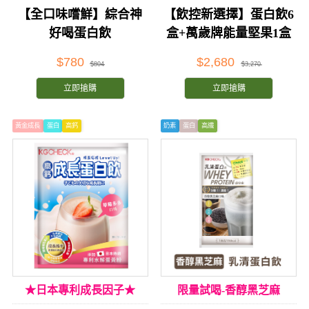
【全口味嚐鮮】綜合神
【飲控新選擇】蛋白飲6
好喝蛋白飲
盒+萬歲牌能量堅果1盒
$780
$2,680
$804
$3,270
立即搶購
立即搶購
黃金成長
蛋白
高鈣
奶素
蛋白
高纖
★日本專利成長因子★
限量試喝-香醇黑芝麻