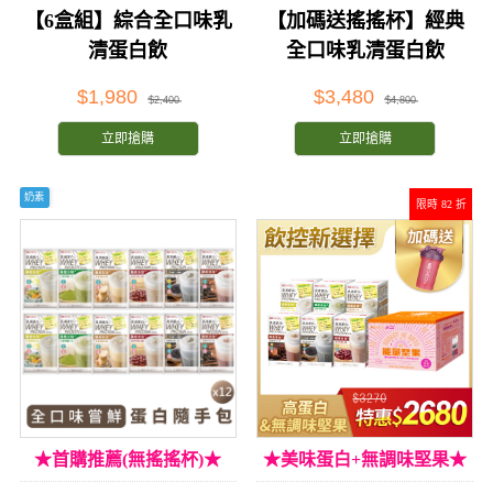
加購價★
【6盒組】綜合全口味乳
【加碼送搖搖杯】經典
清蛋白飲
全口味乳清蛋白飲
$1,980
$3,480
$2,400
$4,800
立即搶購
立即搶購
奶素
限時 82 折
★首購推薦(無搖搖杯)★
★美味蛋白+無調味堅果★