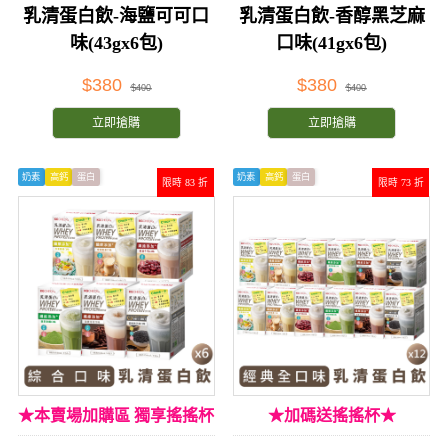
乳清蛋白飲-海鹽可可口
乳清蛋白飲-香醇黑芝麻
味(43gx6包)
口味(41gx6包)
$380
$380
$400
$400
立即搶購
立即搶購
奶素
高鈣
蛋白
奶素
高鈣
蛋白
限時 83 折
限時 73 折
★本賣場加購區 獨享搖搖杯
★加碼送搖搖杯★