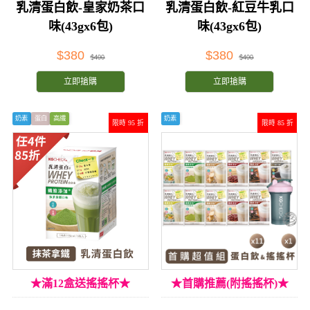
乳清蛋白飲-皇家奶茶口
乳清蛋白飲-紅豆牛乳口
味(43gx6包)
味(43gx6包)
$380
$380
$400
$400
立即搶購
立即搶購
奶素
蛋白
高纖
奶素
限時 95 折
限時 85 折
★滿12盒送搖搖杯★
★首購推薦(附搖搖杯)★