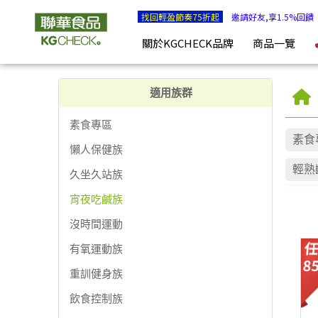
宵夜吃鹹族 | KGCHECK聯華食品生醫研究室
找回輕盈節奏75折起
邀請好友,享1.5%回饋
關於KGCHECK品牌
商品一覽
適用族群
素食專區
素食
懶人保健族
輕熟
久坐久站族
宵夜吃鹹族
沒時間運動
有氧運動族
重訓健身族
飲食控制族