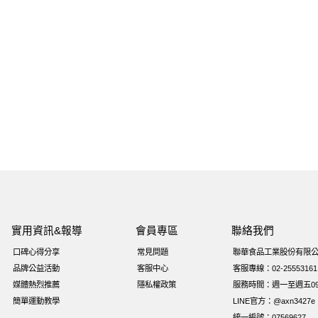
實用資訊&報導
會員專區
聯絡我們
口碑心得分享
常見問題
聯華食品工業股份有限
品牌公益活動
客服中心
客服專線：02-25553161
媒體熱烈推薦
隱私權政策
服務時間：週一至週五09:0
簡單運動教學
LINE官方：@axn3427e
統一編號：07569627