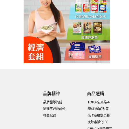
品牌精神
商品選購
品牌團隊的話
TOP人氣商品🔥
剔除不必要成份
醣X油餐前對策
得獎紀錄
低卡高纖野菜餐
夜酵素淨化EX
GENFIX甦玲精萃