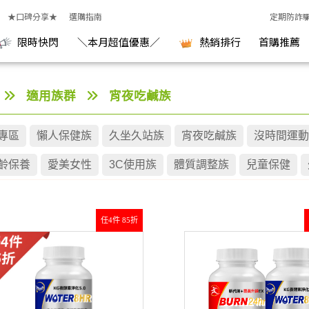
★口碑分享★
選購指南
定期防詐
限時快閃
＼本月超值優惠／
熱銷排行
首購推薦
適用族群
宵夜吃鹹族
專區
懶人保健族
久坐久站族
宵夜吃鹹族
沒時間運動
齡保養
愛美女性
3C使用族
體質調整族
兒童保健
任4件 85折