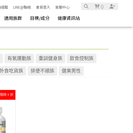
(
)
騙提醒
LINE@聯絡
會員登入
客服中心
適用族群
目標/成分
健康資訊站
有氧運動族
重訓健身族
飲食控制族
外食吃貨族
排便不順族
健美男性
限時 9 折