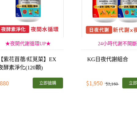
★夜間代謝循環UP★
24小時代謝不間斷
【紫花苜蓿/紅莧菜】EX
KG日夜代謝組合
夜酵素淨化(120顆)
880
$1,950
立即搶購
立
$2,160