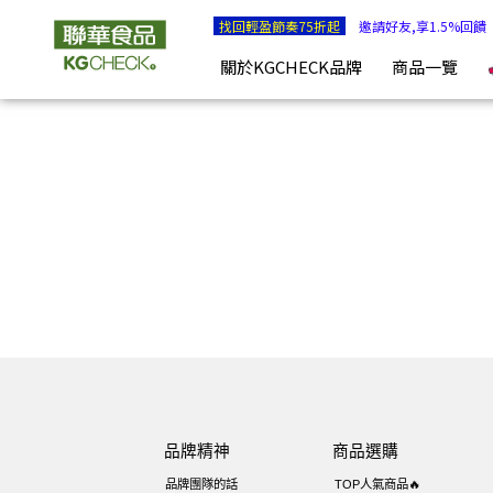
KGCHECK 聯華食品生醫研究室- 剔除不必要，吃得有感安心 |
找回輕盈節奏75折起
邀請好友,享1.5%回饋
關於KGCHECK品牌
商品一覽
品牌精神
商品選購
品牌團隊的話
TOP人氣商品🔥