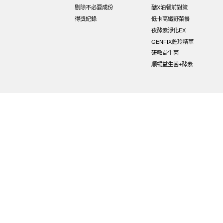
剔除不必要成份
醣X油餐前對策
得獎紀錄
低卡高纖野菜餐
夜酵素淨化EX
GENFIX甦玲精萃
研敏益生菌
順暢益生菌+酵素