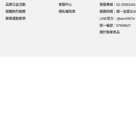
品牌公益活動
客服中心
客服專線：02-25553161
媒體熱烈推薦
隱私權政策
服務時間：週一至週五09:0
簡單運動教學
LINE官方：@axn3427e
統一編號：07569627
關於聯華食品