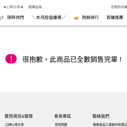
 KGCHECK聯華食品生醫研究室
★口碑分享★
選購指南
定期防詐
限時快閃
＼本月超值優惠／
熱銷排行
首購推薦
!
很抱歉，此商品已全數銷售完畢 !
實用資訊&報導
會員專區
聯絡我們
口碑心得分享
常見問題
聯華食品工業股份有限