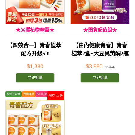
★36種植物精華★
★囤貨超值組★
【四效合一】青春植萃-
【由內健康青春】青春
配方升級5.0
植萃2盒+大豆異黃酮2瓶
$1,380
$3,980
$5,274
立即搶購
立即搶購
植物五辛素
青春健康
All-in-One
限時 72 折