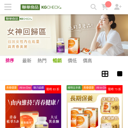
植化素 | KGCHECK聯華食品生醫研究室
排序
最新
熱門
暢銷
價低
價高
青春健康
All-in-One
魅力延續
植物五辛素
青春健康
All-in-One
限時 83 折
限時 73 折