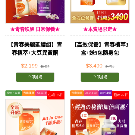
★青春喚醒 日常保養★
★本賣場限定★
【青春美麗延續組】青
【高效保養】青春植萃3
春植萃+大豆異黃酮
盒+送9包隨身包
$2,199
$3,490
$2,637
$4,761
立即搶購
立即搶購
植物五辛素
青春健康
All-in-One
青春健康
All-in-One
魅力延續
任4件 85折
限時 75 折