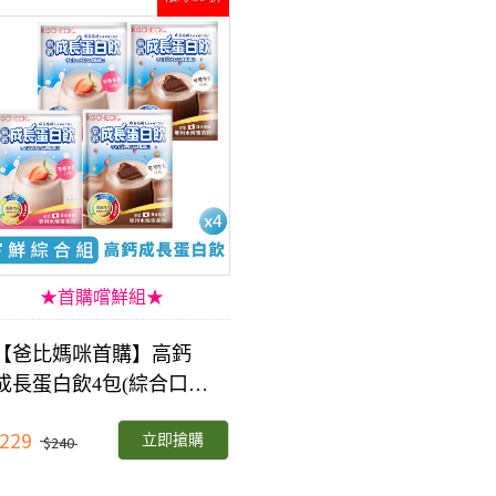
★首購嚐鮮組★
【爸比媽咪首購】高鈣
成長蛋白飲4包(綜合口
味)
229
立即搶購
$240