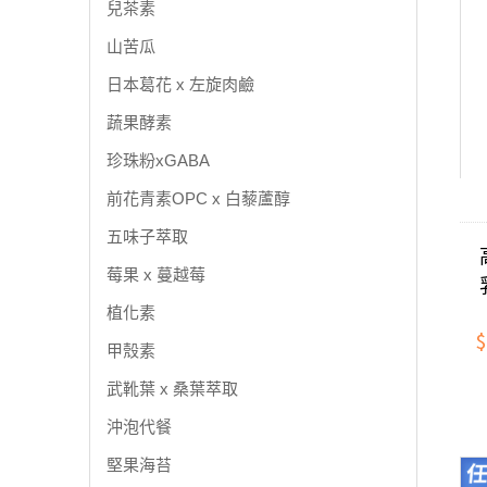
兒茶素
山苦瓜
日本葛花 x 左旋肉鹼
蔬果酵素
珍珠粉xGABA
前花青素OPC x 白藜蘆醇
五味子萃取
莓果 x 蔓越莓
植化素
$
甲殼素
武靴葉 x 桑葉萃取
沖泡代餐
堅果海苔