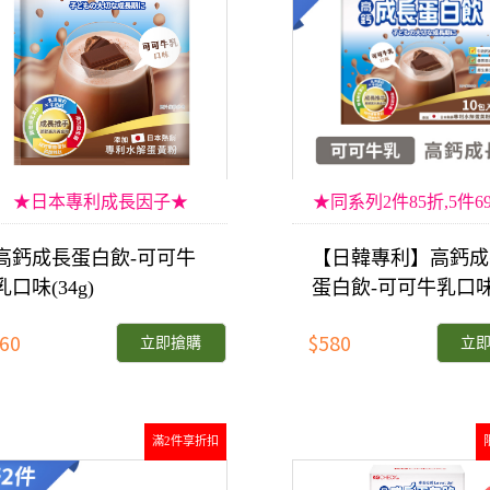
★日本專利成長因子★
★同系列2件85折,5件6
高鈣成長蛋白飲-可可牛
【日韓專利】高鈣成
乳口味(34g)
蛋白飲-可可牛乳口
(34gx10包)
60
$580
立即搶購
立
滿2件享折扣