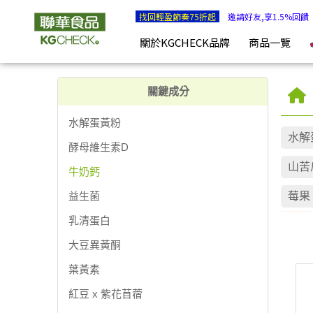
牛奶鈣 | KGCHECK聯華食品生醫研究室
找回輕盈節奏75折起
邀請好友,享1.5%回饋
關於KGCHECK品牌
商品一覽
關鍵成分
水解蛋黃粉
水解
酵母維生素D
山苦
牛奶鈣
益生菌
莓果 
乳清蛋白
大豆異黃酮
葉黃素
紅豆 x 紫花苜蓿