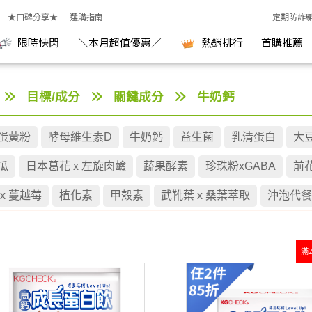
★口碑分享★
選購指南
定期防詐
限時快閃
＼本月超值優惠／
熱銷排行
首購推薦
目標/成分
關鍵成分
牛奶鈣
蛋黃粉
酵母維生素D
牛奶鈣
益生菌
乳清蛋白
大
瓜
日本葛花 x 左旋肉鹼
蔬果酵素
珍珠粉xGABA
前花
x 蔓越莓
植化素
甲殼素
武靴葉 x 桑葉萃取
沖泡代餐
滿