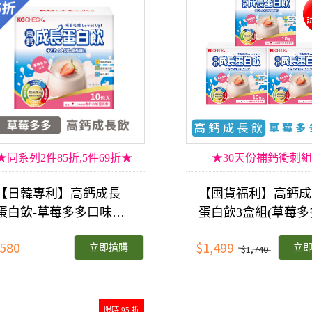
★同系列2件85折,5件69折★
★30天份補鈣衝刺
【日韓專利】高鈣成長
【囤貨福利】高鈣成
蛋白飲-草莓多多口味
蛋白飲3盒組(草莓多
(34gx10包)
味)
580
$1,499
立即搶購
立
$1,740
限時 95 折