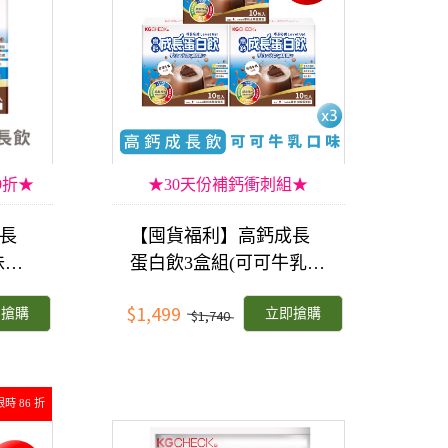
9折★
★30天份補鈣衝刺組★
長
【囤貨福利】高鈣成長
味
蛋白飲3盒組(可可牛乳口
味)
$1,499
即搶購
立即搶購
$1,740
限時 86 折