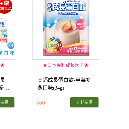
組★
★日本專利成長因子★
長
高鈣成長蛋白飲-草莓多
多口
多口味(34g)
$60
即搶購
立即搶購