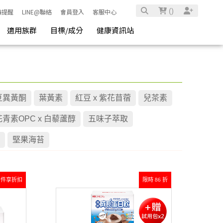
(
)
騙提醒
LINE@聯絡
會員登入
客服中心
適用族群
目標/成分
健康資訊站
豆異黃酮
葉黃素
紅豆 x 紫花苜蓿
兒茶素
青素OPC x 白藜蘆醇
五味子萃取
堅果海苔
2件享折扣
限時 86 折