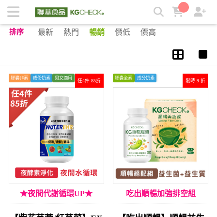
蔬果酵素 | KGCHECK聯華食品生醫研究室
排序
最新
熱門
暢銷
價低
價高
膠囊非素
成份奶素
男女適用
膠囊全素
成分奶素
任4件 85折
限時 9 折
★夜間代謝循環UP★
吃出順暢加強排空組