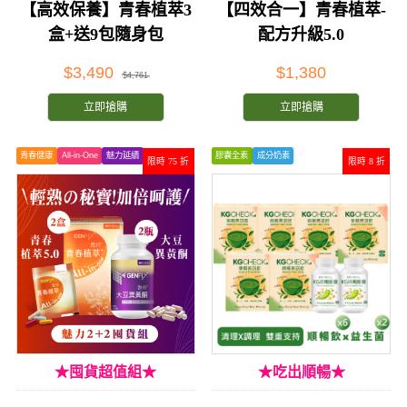
【高效保養】青春植萃3
【四效合一】青春植萃-
盒+送9包隨身包
配方升級5.0
$3,490
$1,380
$4,761
立即搶購
立即搶購
青春健康
All-in-One
魅力延續
膠囊全素
成分奶素
限時 75 折
限時 8 折
★囤貨超值組★
★吃出順暢★