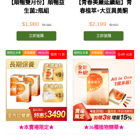
【順暢雙月份】順暢益
【青春美麗延續組】青
生菌2瓶組
春植萃+大豆異黃酮
$1,980
$2,199
$2,346
$2,637
立即搶購
立即搶購
植物五辛素
青春健康
All-in-One
植物五辛素
青春健康
All-in-One
限時 73 折
任4件 85折
★本賣場限定★
★36種植物精華★