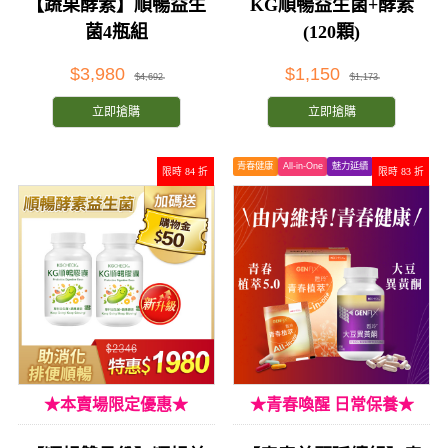
【蔬果酵素】順暢益生
KG順暢益生菌+酵素
菌4瓶組
(120顆)
$3,980
$1,150
$4,692
$1,173
立即搶購
立即搶購
青春健康
All-in-One
魅力延續
限時 84 折
限時 83 折
★本賣場限定優惠★
★青春喚醒 日常保養★