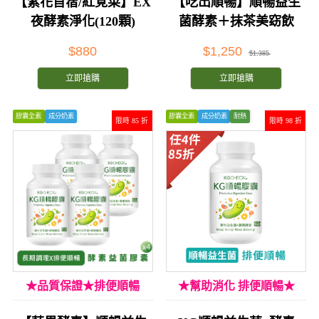
【紫花苜蓿/紅莧菜】EX
【吃出順暢】順暢益生
夜酵素淨化(120顆)
菌酵素＋抹茶美窈飲
$880
$1,250
$1,385
立即搶購
立即搶購
膠囊全素
成分奶素
膠囊全素
成分奶素
耐熱
限時 85 折
限時 98 折
★品質保證★排便順暢
★幫助消化 排便順暢★