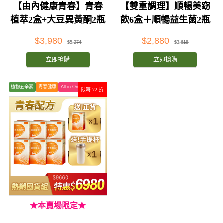
【由內健康青春】青春
【雙重調理】順暢美窈
植萃2盒+大豆異黃酮2瓶
飲6盒＋順暢益生菌2瓶
$3,980
$2,880
$5,274
$3,618
立即搶購
立即搶購
植物五辛素
青春健康
All-in-One
限時 72 折
★本賣場限定★