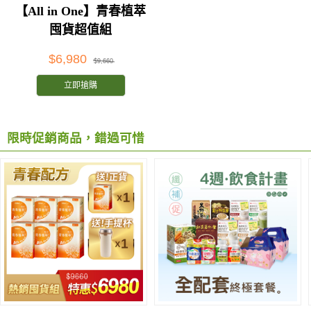
【All in One】青春植萃
囤貨超值組
$6,980
$9,660
立即搶購
限時促銷商品，錯過可惜