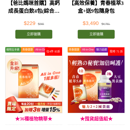
【爸比媽咪首購】高鈣
【高效保養】青春植萃3
成長蛋白飲4包(綜合口
盒+送9包隨身包
味)
$229
$3,490
$240
$4,761
立即搶購
立即搶購
植物五辛素
青春健康
All-in-One
青春健康
All-in-One
魅力延續
任4件 85折
限時 75 折
★36種植物精華★
★囤貨超值組★