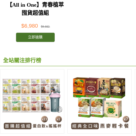
【All in One】青春植萃
囤貨超值組
$6,980
$9,660
立即搶購
全站關注排行榜