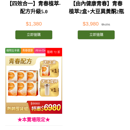
【四效合一】青春植萃-
【由內健康青春】青春
配方升級5.0
植萃2盒+大豆異黃酮2瓶
$1,380
$3,980
$5,274
立即搶購
立即搶購
植物五辛素
青春健康
All-in-One
限時 72 折
★本賣場限定★