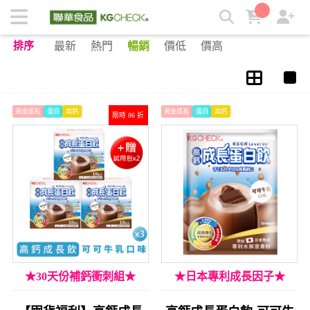
酵母維生素D | KGCHECK聯華食品生醫研究室
排序
最新
熱門
暢銷
價低
價高
黃金成長
蛋白
高鈣
黃金成長
蛋白
高鈣
限時 86 折
★30天份補鈣衝刺組★
★日本專利成長因子★