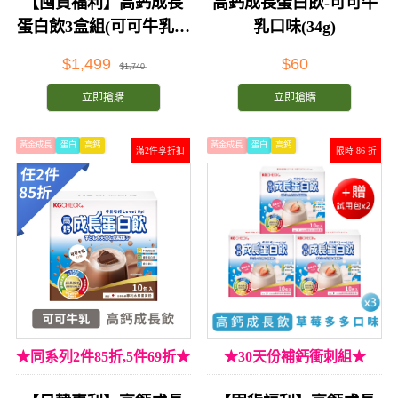
【囤貨福利】高鈣成長
高鈣成長蛋白飲-可可牛
蛋白飲3盒組(可可牛乳口
乳口味(34g)
味)
$1,499
$60
$1,740
立即搶購
立即搶購
黃金成長
蛋白
高鈣
黃金成長
蛋白
高鈣
滿2件享折扣
限時 86 折
★同系列2件85折,5件69折★
★30天份補鈣衝刺組★