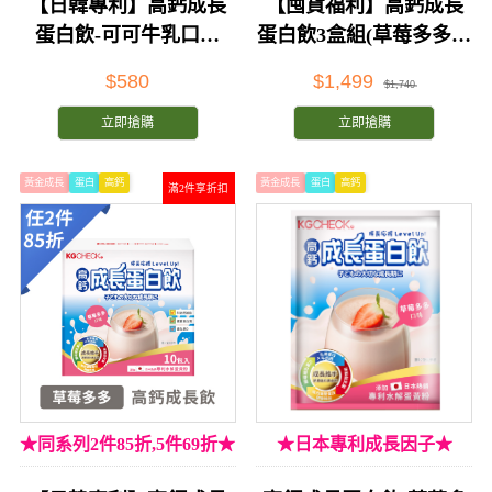
【日韓專利】高鈣成長
【囤貨福利】高鈣成長
蛋白飲-可可牛乳口味
蛋白飲3盒組(草莓多多口
(34gx10包)
味)
$580
$1,499
$1,740
立即搶購
立即搶購
黃金成長
蛋白
高鈣
黃金成長
蛋白
高鈣
滿2件享折扣
★同系列2件85折,5件69折★
★日本專利成長因子★