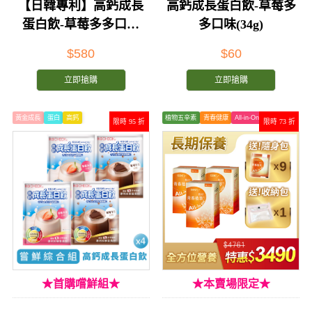
【日韓專利】高鈣成長
高鈣成長蛋白飲-草莓多
蛋白飲-草莓多多口味
多口味(34g)
(34gx10包)
$580
$60
立即搶購
立即搶購
黃金成長
蛋白
高鈣
植物五辛素
青春健康
All-in-One
限時 95 折
限時 73 折
★首購嚐鮮組★
★本賣場限定★