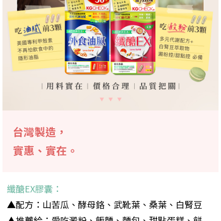
台灣製造，
實惠、實在。
纖醣EX膠囊：
▲配方：山苦瓜、酵母鉻、武靴葉、桑葉、白腎豆
▲推薦給：愛吃澱粉、飯麵、麵包、甜點蛋糕、餅