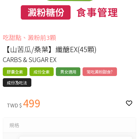
吃甜點、澱粉前3顆
【山苦瓜/桑葉】纖醣EX(45顆)
CARBS & SUGAR EX
膠囊全素
成份全素
男女適用
常吃澱粉甜食?
成份及吃法
499
TWD $
規格