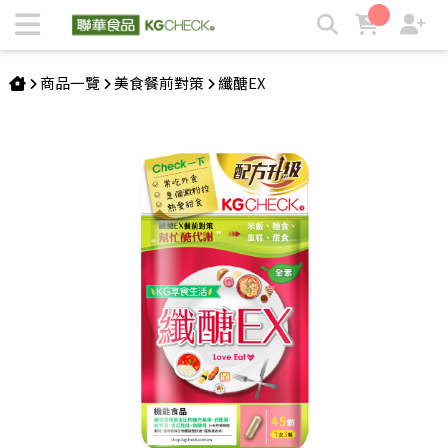
【山苦瓜/桑葉】纖醣EX(45顆) | KGCHECK聯華食品生醫研究
室
商品一覽
美食餐前對策
纖醣EX