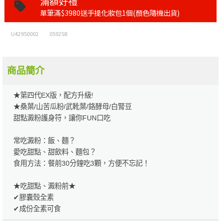
滿額好禮
單筆滿$3980送手提化妝包1個(顏色隨機出貨)
U42950002
059258
商品簡介
★第四代EX版，配方升級!
★桑葉/山苦瓜粉/武靴葉/鉻酵母/白腎豆
甜點澱粉護身符，讓你FUN口吃
常吃澱粉：飯、麵？
愛吃甜點、甜飲料、麵包？
食用方法：餐前30分鐘吃3顆，方便不忘記！
★吃甜點、澱粉前★
✔膠囊殼全素
✔成份全素可食