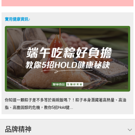
實用健康資訊♪
你知道一顆粽子差不多等於兩碗飯嗎？！粽子本身潛藏著高熱量、高油
脂、高膽固醇的危機，教你5招Hold健...
品牌精神